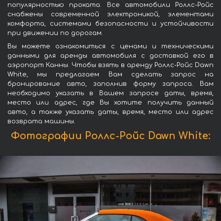
популярностью проката. Все автомобили Роллс-Ройс
снабжены современной электроникой, элементами
комфорта, системами безопасности и устойчивости
при движении по дорогам.
Вы можете ознакомиться с ценами и техническими
данными для аренды автомобиля с доставкой его в
аэропорт Канны. Чтобы взять в аренду Роллс-Ройс Dawn
White, мы предлагаем Вам сделать запрос на
бронирование авто, заполнив форму запроса. Вам
необходимо указать в Вашем запросе даты, время,
место или адрес, где Вы хотите получить данный
авто, а также указать даты, время, место или адрес
возврата машины.
Фотографии Роллс-Ройс Dawn White: