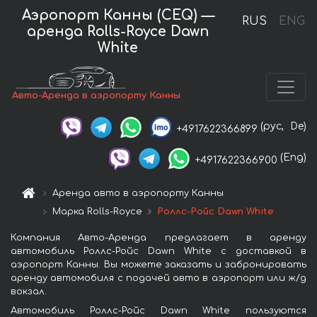
Аэропорт Канны (CEQ) —
RUS
ENG
аренда Rolls-Royce Dawn
White
Авто-Аренда в аэропорту Канны
(рус,
De)
+4917622366899
(Eng)
+4917622366900
Аренда авто в аэропорту Канны
Марка Rolls-Royce
Роллс-Ройс Dawn White
Компания Авто-Аренда предлагает в аренду
автомобиль Роллс-Ройс Dawn White с доставкой в
аэропорт Канны. Вы можете заказать и забронировать
аренду автомобиля с подачей авто в аэропорт или ж/д
вокзал.
Автомобиль Роллс-Ройс Dawn White пользуются