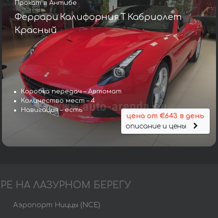
Прокат в Антибе
Феррари Калифорния Т Кабриолет
Красный
Коробка передач – Автомат
Количество мест – 4
Навигация – есть
цена от €643 в день
описание и цены
РЕ НА ЛАЗУРНОМ БЕРЕГУ
Аэропорт Ниццы (NCE)