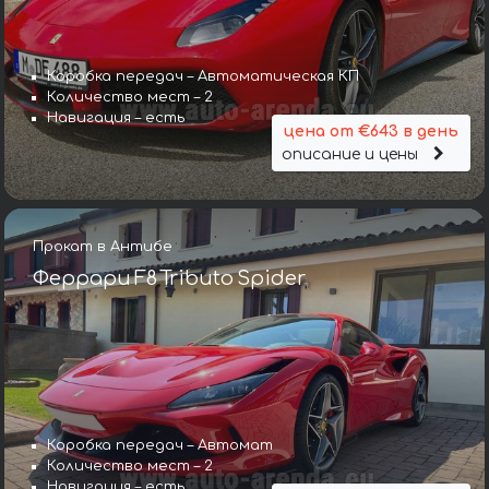
Коробка передач – Автоматическая КП
Количество мест – 2
Навигация – есть
цена от €643 в день
описание и цены
Прокат в Антибе
Феррари F8 Tributo Spider
Коробка передач – Автомат
Количество мест – 2
Навигация – есть