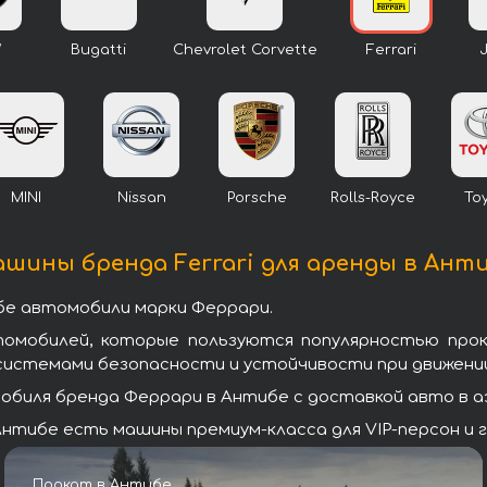
W
Bugatti
Chevrolet Corvette
Ferrari
MINI
Nissan
Porsche
Rolls-Royce
To
шины бренда Ferrari для аренды в Ант
бе автомобили марки Феррари.
томобилей, которые пользуются популярностью про
системами безопасности и устойчивости при движении
биля бренда Феррари в Антибе с доставкой авто в аэ
нтибе есть машины премиум-класса для VIP-персон и 
Прокат в Антибе