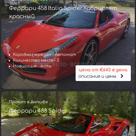
Феррари 458 Italia Spider Кабриолет
красный
Коробка передач – Автомат
Количество мест – 2
Навигация – есть
цена от €643 в день
описание и цены
Прокат в Антибе
Феррари 488 Spider