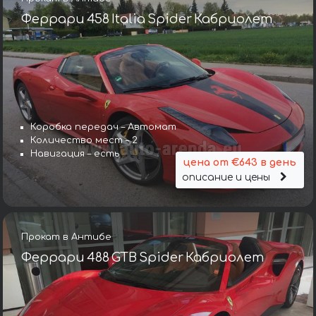
Феррари 458 Italia Spider Кабриолет
Коробка передач – Автомат
Количество мест – 2
Навигация – есть
цена от €643 в день
описание и цены
Прокат в Антибе
Феррари 488 GTB Spider Кабриолет