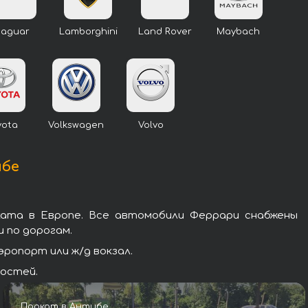
Jaguar
Lamborghini
Land Rover
Maybach
yota
Volkswagen
Volvo
ибе
ката в Европе. Все автомобили Феррари снабжены
 по дорогам.
ропорт или ж/д вокзал.
гостей.
Прокат в Антибе