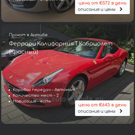
цена от €572 в день
описание и цены
Прокат в Антибе
Феррари Калифорния Т Кабриолет
(Красный)
Коробка передач – Автомат
Количество мест – 2
Навигация – есть
цена от €643 в день
описание и цены