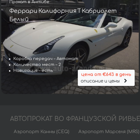
Прокат в Антибе
Феррари Калифорния Т Кабриолет
Белый
Коробка передач – Автомат
Количество мест – 2
Навигация – есть
цена от €643 в день
описание и цены
АВТОПРОКАТ ВО ФРАНЦУЗСКОЙ РИВЬЕ
Аэропорт Канны (CEQ)
Аэропорт Марселя (MRS)