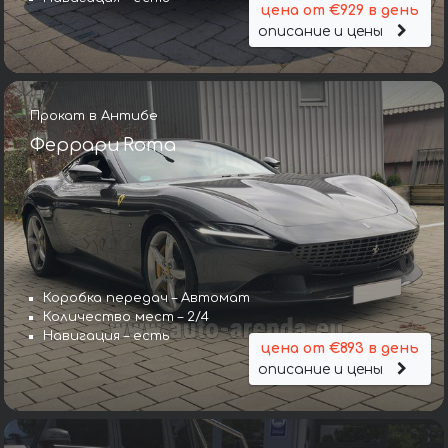
цена от €929 в день
описание и цены
Прокат в Антибе
Феррари Roma
Коробка передач – Автомат
Количество мест – 2/4
Навигация – есть
цена от €893 в день
описание и цены