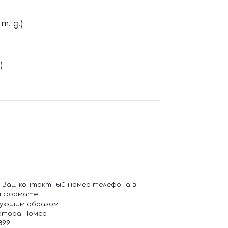
. д.)
)
 Ваш контактный номер телефона в
 формате.
ующим образом:
атора Номер
899