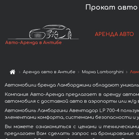
Прокат авто 
АРЕНДА АВТО
Авто-Аренда в Антибе
Аренда авто в Антибе
Марка Lamborghini
Лам
Автомобили бренда Ламборджини обладают уникаль
Компания Авто-Аренда предлагает в аренду автом
автомобиля с доставкой авто в аэропорты или ж/д в
Автомобиль Ламборгини Авентадор LP 700-4 пользу
элементами комфорта, системами безопасности и у
Вы можете ознакомиться с ценами и техническими
предлагаем Вам сделать запрос на бронирование ав