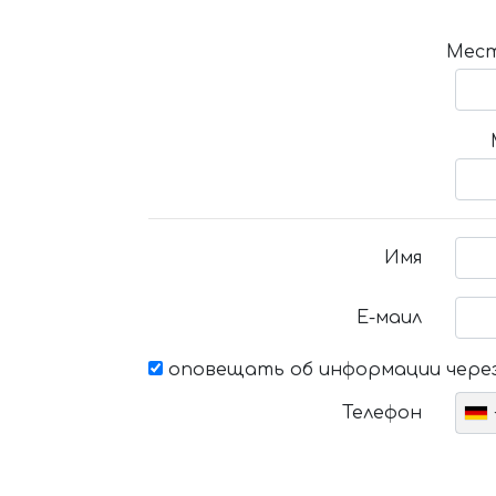
Мест
Имя
Е-маил
оповещать об информации через
Телефон