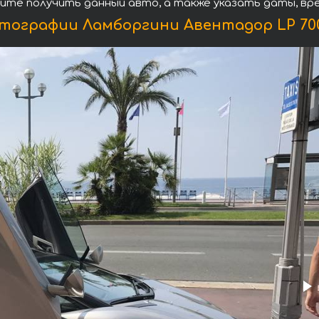
тите получить данный авто, а также указать даты, вр
тографии Ламборгини Авентадор LP 700