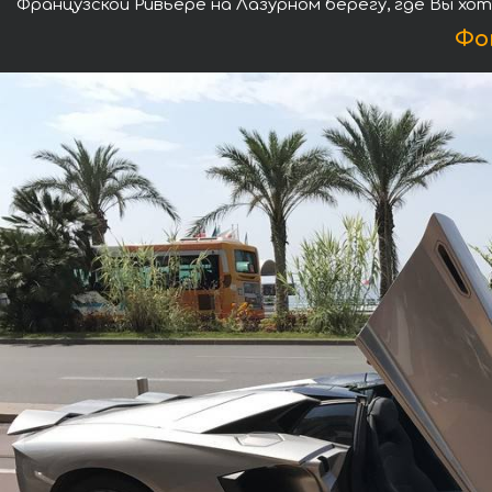
Французской Ривьере на Лазурном берегу, где Вы хо
Фо