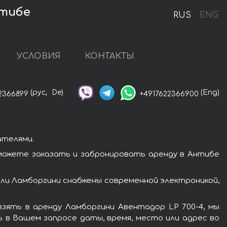
нтибе
RUS
ENG
УСЛОВИЯ
КОНТАКТЫ
(рус,
De)
(Eng)
2366899
+4917622366900
ателями.
можете заказать и забронировать аренду в Антибе
ли Ламборгини снабжены современной электроникой,
зять в аренду Ламборгини Авентадор LP 700-4, мы
ь в Вашем запросе даты, время, место или адрес во