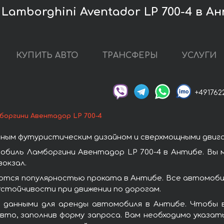
Lamborghini Aventador LP 700-4 в А
КУПИТЬ АВТО
ТРАНСФЕРЫ
УСЛУГИ
+491762
боргини Авентадор LP 700-4
ным футуристическим дизайном и сверхмощными двиг
обиль Ламборгини Авентадор LP 700-4 в Антибе. Вы 
окзал.
ются популярностью проката в Антибе. Все автомоби
стойчивости при движении по дорогам.
 данными для аренды автомобиля в Антибе. Чтобы в
то, заполнив форму запроса. Вам необходимо указат