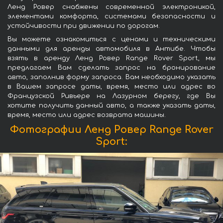
Ленд Ровер снабжены современной электроникой,
элементами комфорта, системами безопасности и
устойчивости при движении по дорогам.
Вы можете ознакомиться с ценами и техническими
данными для аренды автомобиля в Антибе. Чтобы
взять в аренду Ленд Ровер Range Rover Sport, мы
предлагаем Вам сделать запрос на бронирование
авто, заполнив форму запроса. Вам необходимо указать
в Вашем запросе даты, время, место или адрес во
Французской Ривьере на Лазурном берегу, где Вы
хотите получить данный авто, а также указать даты,
время, место или адрес возврата машины.
Фотографии Ленд Ровер Range Rover
Sport: