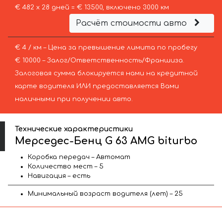
€ 482 х 28 дней = € 13500, включено 3000 км
Расчёт стоимости авто
€ 4 / км – Цена за превышение лимита по пробегу
€ 10000 – Залог/Ответственность/Франшиза.
Залоговая сумма блокируется нами на кредитной
карте водителя ИЛИ предоставляется Вами
наличными при получении авто.
Технические характеристики
Мерседес-Бенц G 63 AMG biturbo
Коробка передач – Автомат
Количество мест – 5
Навигация – есть
Минимальный возраст водителя (лет) – 25