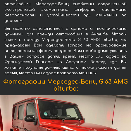
автомобили Мерседес-Бенц снабжены современной
электроникой, элементами комфорта, системами
безопасности и устойчивости при движении по
дорогам.
Вы можете ознакомиться с ценами и техническими
данными для аренды автомобиля в Антибе. Чтобы
взять в аренду Мерседес-Бенц G 63 AMG biturbo, мы
предлагаем Вам сделать запрос на бронирование
авто, заполнив форму запроса. Вам необходимо указать
в Вашем запросе даты, время, место или адрес во
Французской Ривьере на Лазурном берегу, где Вы
хотите получить данный авто, а также указать даты,
время, место или адрес возврата машины.
Фотографии Мерседес-Бенц G 63 AMG
biturbo: