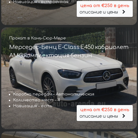
Навигация – встроенная
цена от €250 в день
описание и цены
Прокат в Кань-Сюр-Мере
Мерседес-Бенц E-Class E450 кабриолет
AMG комплектация бензин
Коробка передач – Автоматическая
Количество мест – 4
Навигация – есть
цена от €250 в день
описание и цены