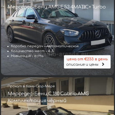
Мерседес-Бенц AMG E 53 4MATIC+ Turbo
Коробка передач – Автоматическая
Количество мест – 4-5
Навигация – есть
цена от €233 в день
описание и цены
Прокат в Кань-Сюр-Мере
Мерседес-Бенц C 180 Cabrio AMG
Комплектация чёрный