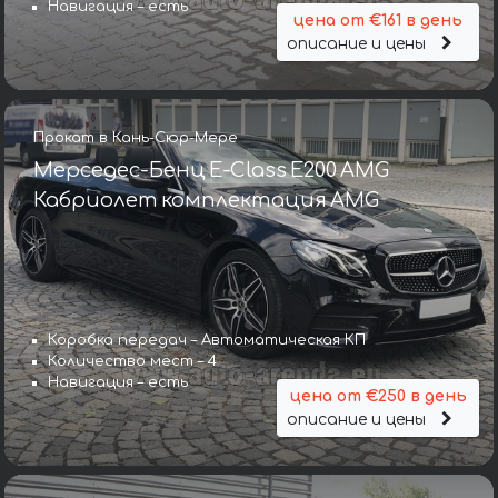
Навигация – есть
цена от €161 в день
описание и цены
Прокат в Кань-Сюр-Мере
Мерседес-Бенц E-Class E200 AMG
Кабриолет комплектация AMG
Коробка передач – Автоматическая КП
Количество мест – 4
Навигация – есть
цена от €250 в день
описание и цены