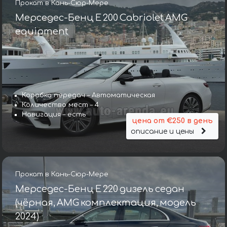
Прокат в Кань-Сюр-Мере
Мерседес-Бенц E 200 Cabriolet AMG
equipment
Коробка передач – Автоматическая
Количество мест – 4
Навигация – есть
цена от €250 в день
описание и цены
Прокат в Кань-Сюр-Мере
Мерседес-Бенц E 220 дизель седан
(чёрная, AMG комплектация, модель
2024)