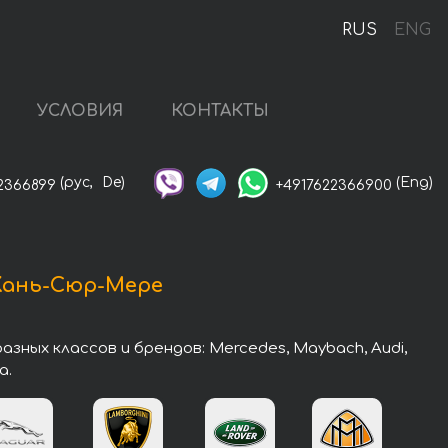
RUS
ENG
УСЛОВИЯ
КОНТАКТЫ
(рус,
De)
(Eng)
2366899
+4917622366900
Кань-Сюр-Мере
ных классов и брендов: Mercedes, Maybach, Audi,
a.