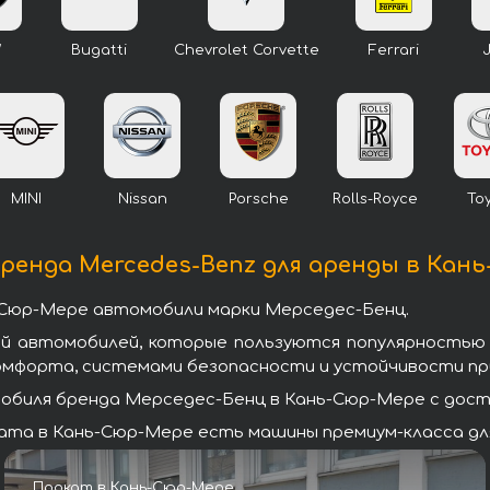
W
Bugatti
Chevrolet Corvette
Ferrari
MINI
Nissan
Porsche
Rolls-Royce
To
енда Mercedes-Benz для аренды в Кан
-Сюр-Мере автомобили марки Мерседес-Бенц.
ей автомобилей, которые пользуются популярностью
омфорта, системами безопасности и устойчивости при
биля бренда Мерседес-Бенц в Кань-Сюр-Мере с доста
та в Кань-Сюр-Мере есть машины премиум-класса для 
Прокат в Кань-Сюр-Мере