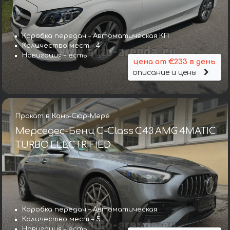
Коробка передач – Автоматическая КП
Количество мест – 4
Навигация – есть
цена от €233 в день
описание и цены
Прокат в Кань-Сюр-Мере
Мерседес-Бенц C-Class C43 AMG 4MATIC
TURBO ELECTRIFIED
Коробка передач – Автоматическая
Количество мест – 5
Навигация – есть