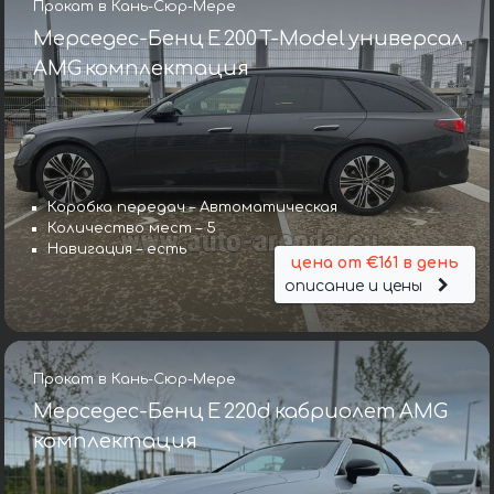
Прокат в Кань-Сюр-Мере
Мерседес-Бенц E 200 T-Model универсал
AMG комплектация
Коробка передач – Автоматическая
Количество мест – 5
Навигация – есть
цена от €161 в день
описание и цены
Прокат в Кань-Сюр-Мере
Мерседес-Бенц E 220d кабриолет AMG
комплектация