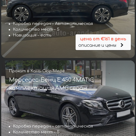
Коробка передач – Автоматическая
Количество мест – 5
Навигация – есть
цена от €161 в день
описание и цены
Прокат в Кань-Сюр-Мере
Мерседес-Бенц E 450 4MATIC
комплектация AMG седан
Коробка передач – автоматическая
Количество мест – 5