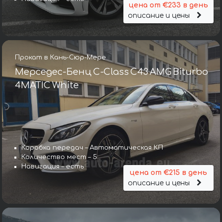
цена от €233 в день
описание и цены
Прокат в Кань-Сюр-Мере
Мерседес-Бенц C-Class C43 AMG Biturbo
4MATIC White
Коробка передач – Автоматическая КП
Количество мест – 5
Навигация – есть
цена от €215 в день
описание и цены