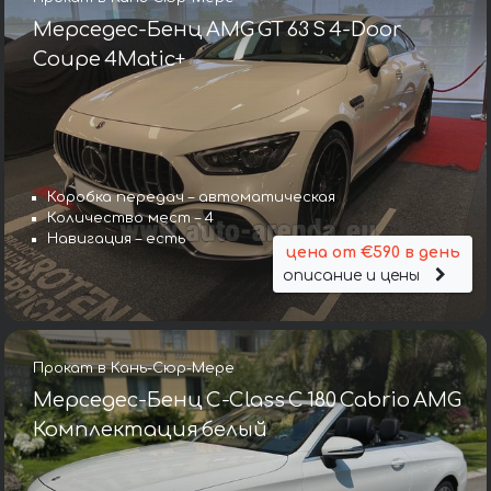
Мерседес-Бенц AMG GT 63 S 4-Door
Coupe 4Matic+
Коробка передач – автоматическая
Количество мест – 4
Навигация – есть
цена от €590 в день
описание и цены
Прокат в Кань-Сюр-Мере
Мерседес-Бенц C-Class C 180 Cabrio AMG
Комплектация белый