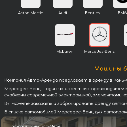
Aston Martin
Audi
Bentley
BM
McLaren
Mercedes-Benz
Машины бр
Компания Авто-Аренда предлагает в аренду в Кань
Мерседес-Бенц – один из известных производител
снабжены современной электроникой, элементами к
Вы можете заказать и забронировать аренду автомо
В списке автомобилей Мерседес-Бенц для автопрока
Прокат в Кань-Сюр-Мере