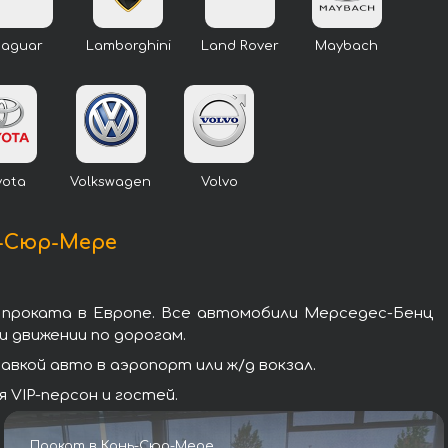
Jaguar
Lamborghini
Land Rover
Maybach
yota
Volkswagen
Volvo
ь-Сюр-Мере
 проката в Европе. Все автомобили Мерседес-Бенц
 движении по дорогам.
вкой авто в аэропорт или ж/д вокзал.
VIP-персон и гостей.
Прокат в Кань-Сюр-Мере