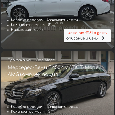
Коробка передач – Автоматическая
Количество мест – 5
Навигация – есть
цена от €161 в день
описание и цены
Прокат в Кань-Сюр-Мере
Мерседес-Бенц E 450 4MATIC T-Model
AMG комплектация
Коробка передач – автоматическая
Количество мест – 5