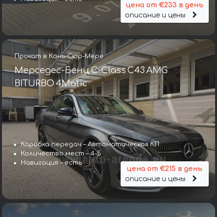
цена от €233 в день
описание и цены
Прокат в Кань-Сюр-Мере
Мерседес-Бенц C-Class C43 AMG
BITURBO 4Matic
Коробка передач – Автоматическая КП
Количество мест – 4-5
Навигация – есть
цена от €215 в день
описание и цены