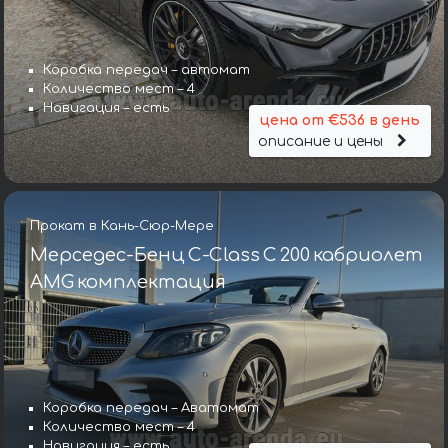
Коробка передач – автомат
Количество мест – 4
Навигация – есть
цена от €536 в день
описание и цены
Прокат в Кань-Сюр-Мере
Мерседес-Бенц C-Class C 200 кабриолет
AMG комплектация
Коробка передач – Аватомат
Количество мест – 4
Навигация – есть