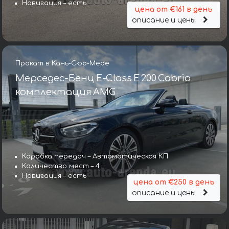
Навигация – есть
цена от €161 в день
описание и цены
Прокат в Кань-Сюр-Мере
Мерседес-Бенц E-Class E 200 Cabrio
комплектация AMG
Коробка передач – Автоматическая КП
Количество мест – 4
Навигация – есть
цена от €250 в день
описание и цены