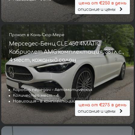
цена от €250 в день
описание и цены
Прокат в Кань-Сюр-Мере
Мерседес-Бенц CLE 450 4MATIC
Кабриолет AMG комплектация, 381 л.с.,
4 мест, кожаный салон
Коробка передач – Автоматическая
Количество мест – 4
Навигация – в комплектации
цена от €275 в день
описание и цены