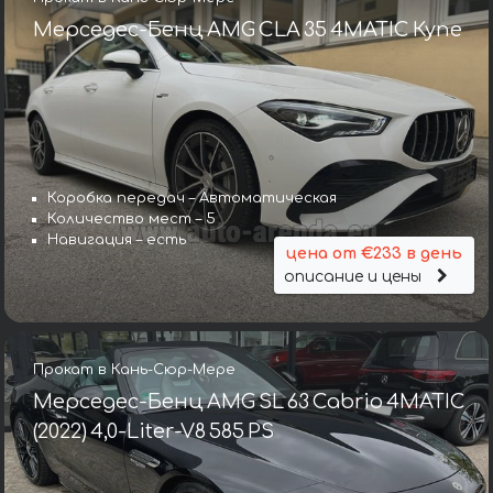
Мерседес-Бенц AMG CLA 35 4MATIC Купе
Коробка передач – Автоматическая
Количество мест – 5
Навигация – есть
цена от €233 в день
описание и цены
Прокат в Кань-Сюр-Мере
Мерседес-Бенц AMG SL 63 Cabrio 4MATIC
(2022) 4,0-Liter-V8 585 PS