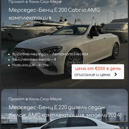
Прокат в Кань-Сюр-Мере
Мерседес-Бенц E 200 Cabrio AMG
комплектация
Коробка передач – Автоматическая
Количество мест – 4
Навигация – есть
цена от €250 в день
описание и цены
Прокат в Кань-Сюр-Мере
Мерседес-Бенц E 220 дизель седан
(белая, AMG комплектация, модель 2024)