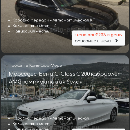
Коробка передач – Автоматическая КП
Количество мест – 4
Навигация – есть
цена от €233 в день
описание и цены
Прокат в Кань-Сюр-Мере
Мерседес-Бенц C-Class C 200 кабриолет
AMG комплектация белая
Коробка передач – Автоматическая
Количество мест – 4
Навигация – есть