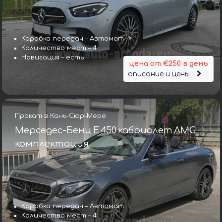
Коробка передач – Автомат
Количество мест – 4
Навигация – есть
цена от €250 в день
описание и цены
Прокат в Кань-Сюр-Мере
Мерседес-Бенц E 450 кабриолет AMG
комплектация
Коробка передач – Автомат
Количество мест – 4