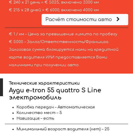
€ 240 х 21 день = € 5025, включено 3300 км
€ 215 х 28 дней = € 6000, включено 4000 км
Расчёт стоимости авто
€ 1 / км – Цена за превышение лимита по пробегу
€ 5000 – Залог/Ответственность/Франшиза.
Залоговая сумма блокируется нами на кредитной
карте водителя ИЛИ предоставляется Вами
наличными при получении авто.
Технические характеристики
Ауди e-tron 55 quattro S Line
электромобиль
Коробка передач – Автоматическая
Количество мест – 5
Навигация – есть
Минимальный возраст водителя (лет) – 25