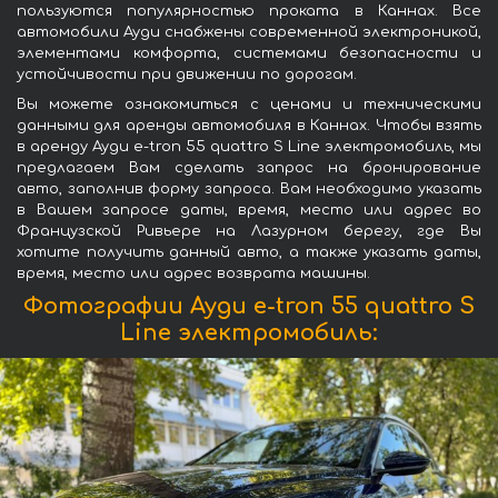
пользуются популярностью проката в Каннах. Все
автомобили Ауди снабжены современной электроникой,
элементами комфорта, системами безопасности и
устойчивости при движении по дорогам.
Вы можете ознакомиться с ценами и техническими
данными для аренды автомобиля в Каннах. Чтобы взять
в аренду Ауди e-tron 55 quattro S Line электромобиль, мы
предлагаем Вам сделать запрос на бронирование
авто, заполнив форму запроса. Вам необходимо указать
в Вашем запросе даты, время, место или адрес во
Французской Ривьере на Лазурном берегу, где Вы
хотите получить данный авто, а также указать даты,
время, место или адрес возврата машины.
Фотографии Ауди e-tron 55 quattro S
Line электромобиль: