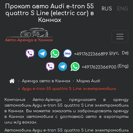
Прокат авто Audi e-tron 55
RUS
ENG
quattro S Line (electric car) в
Каннах
Авто-Аренда в Каннах
(рус,
De)
+4917622366899
(Eng)
+4917622366900
Аренда авто в Каннах
Марка Audi
Ауди e-tron 55 quattro S Line электромобиль
Компания Авто-Аренда предлагает в аренду
автомобиль Ауди e-tron 55 quattro S Line электромобиль
в Каннах. Вы можете заказать и забронировать аренду
в Каннах автомобиля с доставкой авто в аэропорты
или ж/д вокзал.
Автомобиль Ауди e-tron 55 quattro S Line электромобиль