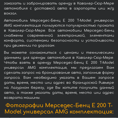
заказать и забронировать аренду в Кавалер-Сюр-Мере
автомобиля с доставкой авто в аэропорты или ж/д
вокзал.
Автомобиль Мерседес-Бенц E 200 T-Model универсал
AMG комплектация пользуются популярностью проката
в Кавалер-Сюр-Мере. Все автомобили Мерседес-Бенц
снабжены современной электроникой, элементами
комфорта, системами безопасности и устойчивости
при движении по дорогам.
Вы можете ознакомиться с ценами и техническими
данными для аренды автомобиля в Кавалер-Сюр-Мере.
Чтобы взять в аренду Мерседес-Бенц E 200 T-Model
универсал AMG комплектация, мы предлагаем Вам
сделать запрос на бронирование авто, заполнив форму
запроса. Вам необходимо указать в Вашем запросе
даты, время, место или адрес во Французской Ривьере
на Лазурном берегу, где Вы хотите получить данный
авто, а также указать даты, время, место или адрес
возврата машины.
Фотографии Мерседес-Бенц E 200 T-
Model универсал AMG комплектация: