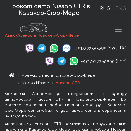
Прокат авто Nissan GTR в
RUS
ENG
Кавалер-Сюр-Мере
Авто-Аренда в Кавалер-Сюр-Мере
(рус,
De)
+4917622366899
(Eng)
+4917622366900
Аренда авто в Кавалер-Сюр-Мере
Марка Nissan
Ниссан GTR
Компания Авто-Аренда предлагает в аренду
автомобиль Ниссан GTR в Кавалер-Сюр-Мере. Вы
можете заказать и забронировать аренду в Кавалер-
Сюр-Мере автомобиля с доставкой авто в аэропорты
или ж/д вокзал.
Автомобиль Ниссан GTR пользуются популярностью
проката в Кавалер-Сюр-Мере. Все автомобили Ниссан