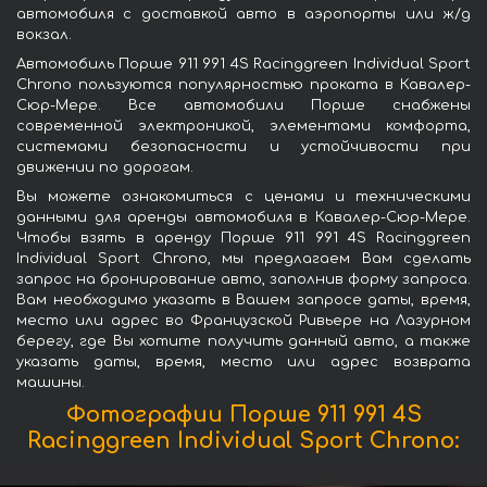
автомобиля с доставкой авто в аэропорты или ж/д
вокзал.
Автомобиль Порше 911 991 4S Racinggreen Individual Sport
Chrono пользуются популярностью проката в Кавалер-
Сюр-Мере. Все автомобили Порше снабжены
современной электроникой, элементами комфорта,
системами безопасности и устойчивости при
движении по дорогам.
Вы можете ознакомиться с ценами и техническими
данными для аренды автомобиля в Кавалер-Сюр-Мере.
Чтобы взять в аренду Порше 911 991 4S Racinggreen
Individual Sport Chrono, мы предлагаем Вам сделать
запрос на бронирование авто, заполнив форму запроса.
Вам необходимо указать в Вашем запросе даты, время,
место или адрес во Французской Ривьере на Лазурном
берегу, где Вы хотите получить данный авто, а также
указать даты, время, место или адрес возврата
машины.
Фотографии Порше 911 991 4S
Racinggreen Individual Sport Chrono: