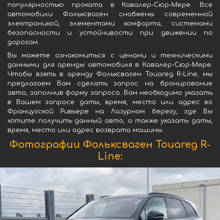
популярностью проката в Кавалер-Сюр-Мере. Все
автомобили Фольксваген снабжены современной
электроникой, элементами комфорта, системами
безопасности и устойчивости при движении по
дорогам.
Вы можете ознакомиться с ценами и техническими
данными для аренды автомобиля в Кавалер-Сюр-Мере.
Чтобы взять в аренду Фольксваген Touareg R-Line, мы
предлагаем Вам сделать запрос на бронирование
авто, заполнив форму запроса. Вам необходимо указать
в Вашем запросе даты, время, место или адрес во
Французской Ривьере на Лазурном берегу, где Вы
хотите получить данный авто, а также указать даты,
время, место или адрес возврата машины.
Фотографии Фольксваген Touareg R-
Line: