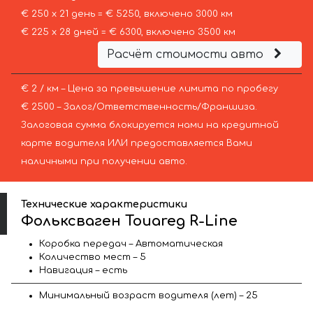
€ 250 х 21 день = € 5250, включено 3000 км
€ 225 х 28 дней = € 6300, включено 3500 км
Расчёт стоимости авто
€ 2 / км – Цена за превышение лимита по пробегу
€ 2500 – Залог/Ответственность/Франшиза.
Залоговая сумма блокируется нами на кредитной
карте водителя ИЛИ предоставляется Вами
наличными при получении авто.
Технические характеристики
Фольксваген Touareg R-Line
Коробка передач – Автоматическая
Количество мест – 5
Навигация – есть
Минимальный возраст водителя (лет) – 25