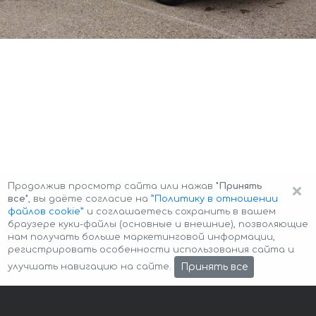
×
Продолжив просмотр сайта или нажав
"Принять
все"
, вы даёте согласие на
”Политику в отношении
файлов cookie”
и соглашаетесь сохранить в вашем
браузере куки-файлы (основные и внешние), позволяющие
нам получать больше маркетинговой информации,
регистрировать особенности использования сайта и
Авторские права © 2026 Авто-Аренда
Cookie Policy
Принять все
улучшать навигацию на сайте.
Политика конфиденциальности