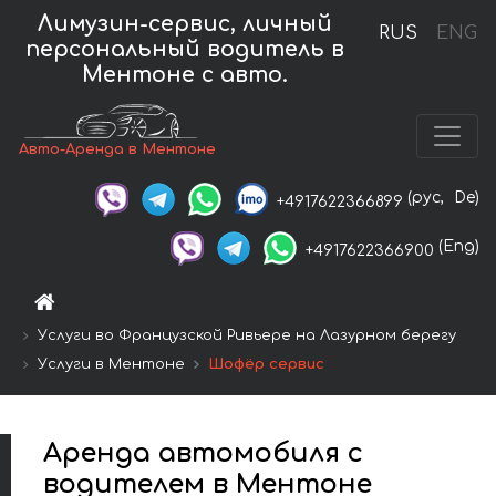
Лимузин-сервис, личный
RUS
ENG
персональный водитель в
Ментоне с авто.
Авто-Аренда в Ментоне
(рус,
De)
+4917622366899
(Eng)
+4917622366900
Услуги во Французской Ривьере на Лазурном берегу
Услуги в Ментоне
Шофёр сервис
Аренда автомобиля с
водителем в Ментоне