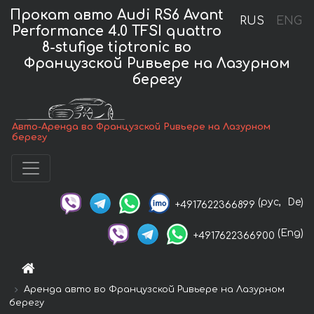
Прокат авто Audi RS6 Avant
RUS
ENG
Performance 4.0 TFSI quattro
8-stufige tiptronic во
Французской Ривьере на Лазурном
берегу
Авто-Аренда во Французской Ривьере на Лазурном
берегу
(рус,
De)
+4917622366899
(Eng)
+4917622366900
Аренда авто во Французской Ривьере на Лазурном
берегу