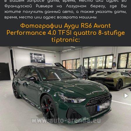
в Вашем запросе даты, время, место или адрес во
Французской Ривьере на Лазурном берегу, где Вы
хотите получить данный авто, а также указать даты,
время, место или адрес возврата машины.
Фотографии Ауди RS6 Avant
Performance 4.0 TFSI quattro 8-stufige
tiptronic: