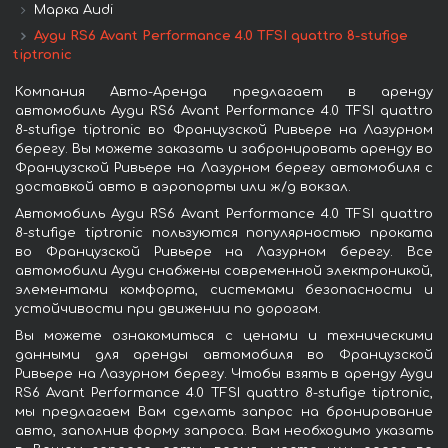
Марка Audi
Ауди RS6 Avant Performance 4.0 TFSI quattro 8-stufige
tiptronic
Компания Авто-Аренда предлагает в аренду
автомобиль Ауди RS6 Avant Performance 4.0 TFSI quattro
8-stufige tiptronic во Французской Ривьере на Лазурном
берегу. Вы можете заказать и забронировать аренду во
Французской Ривьере на Лазурном берегу автомобиля с
доставкой авто в аэропорты или ж/д вокзал.
Автомобиль Ауди RS6 Avant Performance 4.0 TFSI quattro
8-stufige tiptronic пользуются популярностью проката
во Французской Ривьере на Лазурном берегу. Все
автомобили Ауди снабжены современной электроникой,
элементами комфорта, системами безопасности и
устойчивости при движении по дорогам.
Вы можете ознакомиться с ценами и техническими
данными для аренды автомобиля во Французской
Ривьере на Лазурном берегу. Чтобы взять в аренду Ауди
RS6 Avant Performance 4.0 TFSI quattro 8-stufige tiptronic,
мы предлагаем Вам сделать запрос на бронирование
авто, заполнив форму запроса. Вам необходимо указать