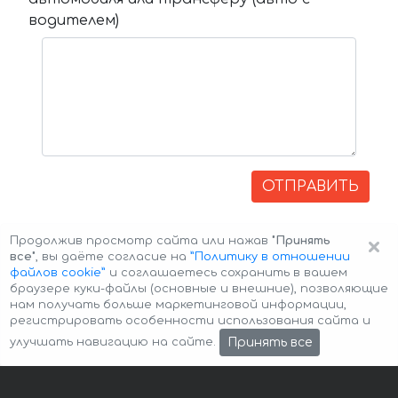
водителем)
ОТПРАВИТЬ
×
Продолжив просмотр сайта или нажав
"Принять
все"
, вы даёте согласие на
”Политику в отношении
файлов cookie”
и соглашаетесь сохранить в вашем
браузере куки-файлы (основные и внешние), позволяющие
нам получать больше маркетинговой информации,
регистрировать особенности использования сайта и
Авторские права © 2026 Авто-Аренда
Cookie Policy
Принять все
улучшать навигацию на сайте.
Политика конфиденциальности