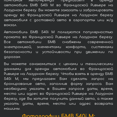
Компания Авто-Аренда предлагает в аренду
автомобиль БМВ 540i M во Французской Ривьере на
Лазурном берегу. Вы можете заказать и забронировать
аренду во Французской Ривьере на Лазурном берегу
автомобиля с доставкой авто в аэропорты или ж/д
вокзал.
Автомобиль БМВ 540i M пользуются популярностью
проката во Французской Ривьере на Лазурном берегу.
Все автомобили БМВ снабжены современной
электроникой, элементами комфорта, системами
безопасности и устойчивости при движении по
дорогам.
Вы можете ознакомиться с ценами и техническими
данными для аренды автомобиля во Французской
Ривьере на Лазурном берегу. Чтобы взять в аренду БМВ
540i M, мы предлагаем Вам сделать запрос на
бронирование авто, заполнив форму запроса. Вам
необходимо указать в Вашем запросе даты, время,
место или адрес во Французской Ривьере на Лазурном
берегу, где Вы хотите получить данный авто, а также
указать даты, время, место или адрес возврата
машины.
Фотографии БМВ 540i M: