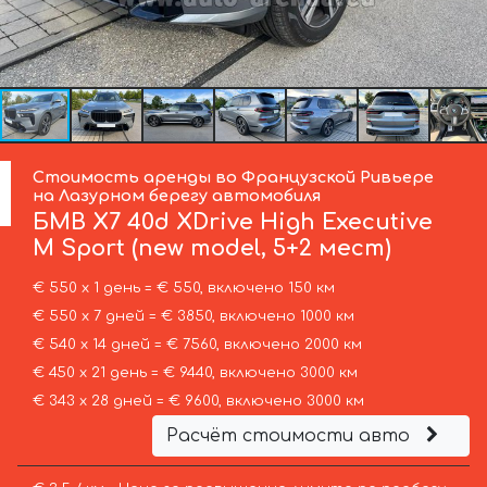
Стоимость аренды во Французской Ривьере
на Лазурном берегу автомобиля
БМВ
X7 40d XDrive High Executive
M Sport (new model, 5+2 мест)
€ 550 х 1 день = € 550, включено 150 км
€ 550 х 7 дней = € 3850, включено 1000 км
€ 540 х 14 дней = € 7560, включено 2000 км
€ 450 х 21 день = € 9440, включено 3000 км
€ 343 х 28 дней = € 9600, включено 3000 км
Расчёт стоимости авто