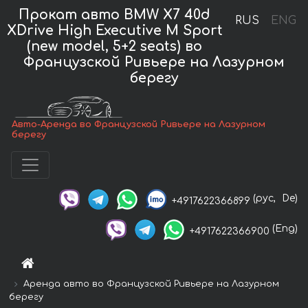
Прокат авто BMW X7 40d
RUS
ENG
XDrive High Executive M Sport
(new model, 5+2 seats) во
Французской Ривьере на Лазурном
берегу
Авто-Аренда во Французской Ривьере на Лазурном
берегу
(рус,
De)
+4917622366899
(Eng)
+4917622366900
Аренда авто во Французской Ривьере на Лазурном
берегу