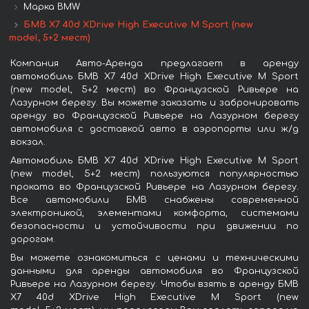
Марка BMW
БМВ X7 40d XDrive High Executive M Sport (new
model, 5+2 мест)
Компания Авто-Аренда предлагает в аренду
автомобиль БМВ X7 40d XDrive High Executive M Sport
(new model, 5+2 мест) во Французской Ривьере на
Лазурном берегу. Вы можете заказать и забронировать
аренду во Французской Ривьере на Лазурном берегу
автомобиля с доставкой авто в аэропорты или ж/д
вокзал.
Автомобиль БМВ X7 40d XDrive High Executive M Sport
(new model, 5+2 мест) пользуются популярностью
проката во Французской Ривьере на Лазурном берегу.
Все автомобили БМВ снабжены современной
электроникой, элементами комфорта, системами
безопасности и устойчивости при движении по
дорогам.
Вы можете ознакомиться с ценами и техническими
данными для аренды автомобиля во Французской
Ривьере на Лазурном берегу. Чтобы взять в аренду БМВ
X7 40d XDrive High Executive M Sport (new