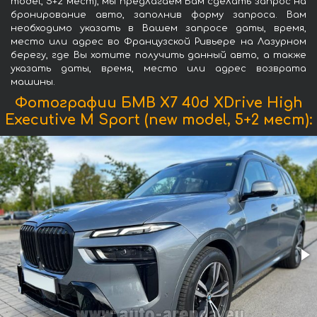
model, 5+2 мест), мы предлагаем Вам сделать запрос на
бронирование авто, заполнив форму запроса. Вам
необходимо указать в Вашем запросе даты, время,
место или адрес во Французской Ривьере на Лазурном
берегу, где Вы хотите получить данный авто, а также
указать даты, время, место или адрес возврата
машины.
Фотографии БМВ X7 40d XDrive High
Executive M Sport (new model, 5+2 мест):