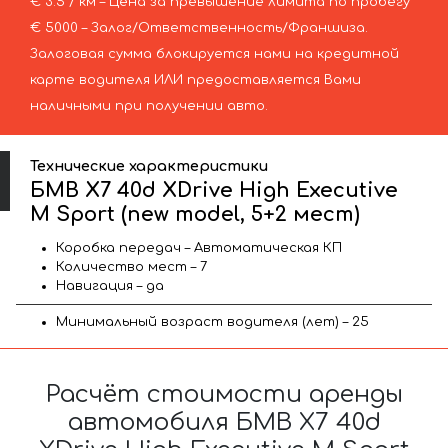
€ 3.5 / км – Цена за превышение лимита по пробегу
€ 5000 – Залог/Ответственность/Франшиза.
Залоговая сумма блокируется нами на кредитной
карте водителя ИЛИ предоставляется Вами
наличными при получении авто.
Технические характеристики
БМВ X7 40d XDrive High Executive
M Sport (new model, 5+2 мест)
Коробка передач – Автоматическая КП
Количество мест – 7
Навигация – да
Минимальный возраст водителя (лет) – 25
Расчёт стоимости аренды
автомобиля БМВ X7 40d