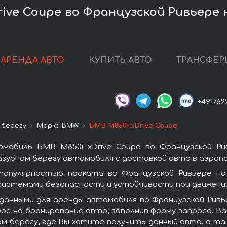
ive Coupe во Французской Ривьере 
АРЕНДА АВТО
КУПИТЬ АВТО
ТРАНСФЕР
+491762
 берегу
Марка BMW
БМВ M850i xDrive Coupe
мобиль БМВ M850i xDrive Coupe во Французской Ри
азурном берегу автомобиля с доставкой авто в аэропо
популярностью проката во Французской Ривьере н
системами безопасности и устойчивости при движении
данными для аренды автомобиля во Французской Ривь
рос на бронирование авто, заполнив форму запроса. В
ом берегу, где Вы хотите получить данный авто, а та