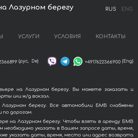
на Лазурном берегу
RUS
ENG
Ы
УСЛУГИ
УСЛОВИЯ
КОНТАКТЫ
(рус,
De)
(Eng)
2366899
+4917622366900
вьере на Лазурном берегу. Вы можете заказать и
рты или ж/д вокзал.
а Лазурном берегу. Все автомобили БМВ снабжены
 по дорогам.
ере на Лазурном берегу. Чтобы взять в аренду БМВ
ам необходимо указать в Вашем запросе даты, время,
кже указать даты, время, место или адрес возврата