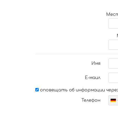
Мест
Имя
Е-маил
оповещать об информации через
Телефон