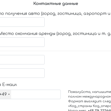
Контактные данные
о получения авто (город, гостиница, аэропорт и т
Место окончания аренды (город, гостиница и т. д.
 Е-маил
Пожалуйста, напишите
+49
полном международном
Формат выглядит след
+Код_страны Код_опер
Например,
+49 176 22366