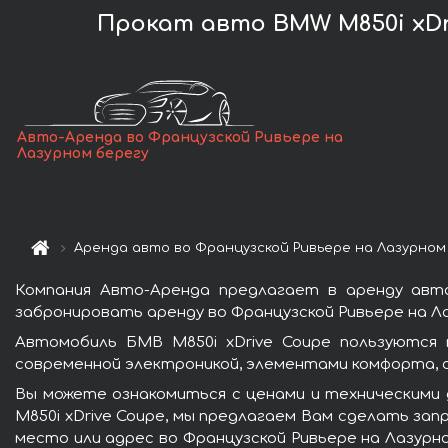
Прокат авто BMW M850i xDr
Авто-Аренда во Французской Ривьере на
Лазурном берегу
Аренда авто во Французской Ривьере на Лазурном
Компания Авто-Аренда предлагает в аренду авто
забронировать аренду во Французской Ривьере на Л
Автомобиль БМВ M850i xDrive Coupe пользуются 
современной электроникой, элементами комфорта, 
Вы можете ознакомиться с ценами и техническими 
M850i xDrive Coupe, мы предлагаем Вам сделать зап
место или адрес во Французской Ривьере на Лазурн