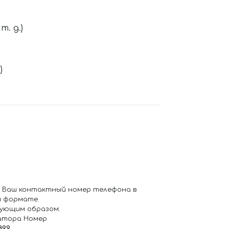
. д.)
)
 Ваш контактный номер телефона в
 формате.
ующим образом:
атора Номер
899