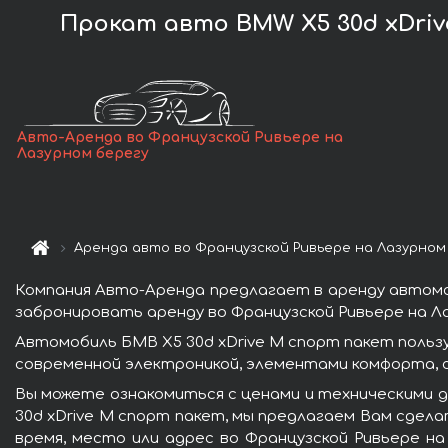
Прокат авто BMW X5 30d xDriv
Авто-Аренда во Французской Ривьере на
Лазурном берегу
Аренда авто во Французской Ривьере на Лазурном
Компания Авто-Аренда предлагает в аренду автомоб
забронировать аренду во Французской Ривьере на Л
Автомобиль БМВ X5 30d xDrive M спорт пакет польз
современной электроникой, элементами комфорта, 
Вы можете ознакомиться с ценами и техническими д
30d xDrive M спорт пакет, мы предлагаем Вам сдела
время, место или адрес во Французской Ривьере на