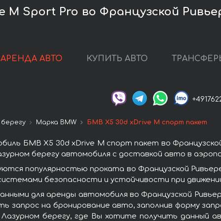
e M Sport Pro во Французской Ривье
АРЕНДА АВТО
КУПИТЬ АВТО
ТРАНСФЕР
+491762
 берегу
Марка BMW
БМВ X5 30d xDrive M спорт пакет
иль БМВ X5 30d xDrive M спорт пакет во Французской
азурном берегу автомобиля с доставкой авто в аэропо
уются популярностью проката во Французской Ривьер
системами безопасности и устойчивости при движении
анными для аренды автомобиля во Французской Ривьер
ть запрос на бронирование авто, заполнив форму зап
 Лазурном берегу, где Вы хотите получить данный а