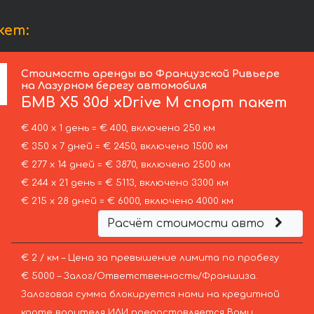
кет:
Стоимость аренды во Французской Ривьере
на Лазурном берегу автомобиля
БМВ
X5 30d xDrive M спорт пакет
€ 400 х 1 день = € 400, включено 250 км
€ 350 х 7 дней = € 2450, включено 1500 км
€ 277 х 14 дней = € 3870, включено 2500 км
€ 244 х 21 день = € 5113, включено 3300 км
€ 215 х 28 дней = € 6000, включено 4000 км
Расчёт стоимости авто
€ 2 / км – Цена за превышение лимита по пробегу
€ 5000 – Залог/Ответственность/Франшиза.
Залоговая сумма блокируется нами на кредитной
карте водителя ИЛИ предоставляется Вами