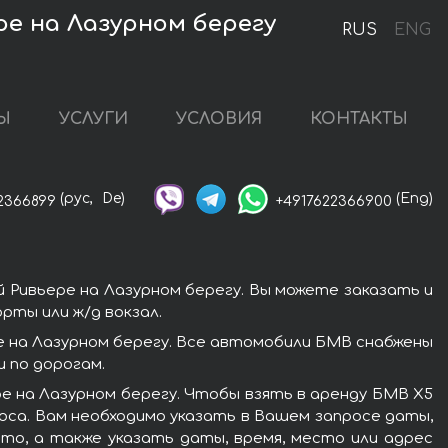
ре на Лазурном берегу
RUS
ENG
Ы
УСЛУГИ
УСЛОВИЯ
КОНТАКТЫ
(рус,
De)
(Eng)
2366899
+4917622366900
 Ривьере на Лазурном берегу. Вы можете заказать и
рты или ж/д вокзал.
е на Лазурном берегу. Все автомобили БМВ снабжены
 по дорогам.
е на Лазурном берегу. Чтобы взять в аренду БМВ X5
роса. Вам необходимо указать в Вашем запросе даты,
вто, а также указать даты, время, место или адрес