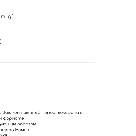
. д.)
)
е Ваш контактный номер телефона в
м формате.
дующим образом:
ратора Номер
6899