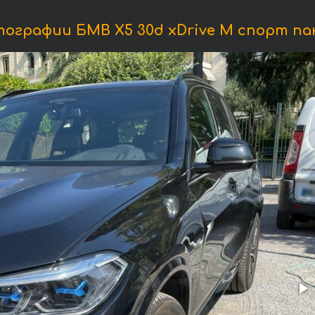
ографии БМВ X5 30d xDrive M спорт па