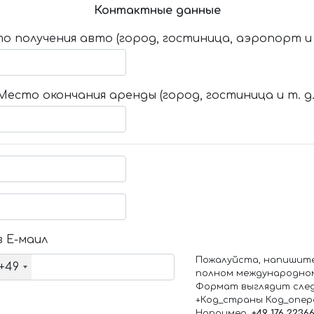
Контактные данные
о получения авто (город, гостиница, аэропорт и т
Место окончания аренды (город, гостиница и т. д.
 Е-маил
Пожалуйста, напишит
+49
полном международно
Формат выглядит сле
+Код_страны Код_опе
Например,
+49 176 2236