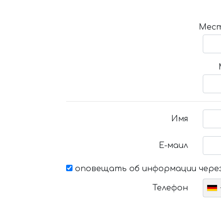
Мест
Имя
Е-маил
оповещать об информации через
Телефон