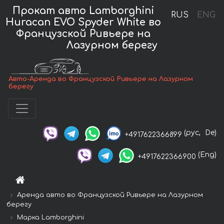
Прокат авто Lamborghini
RUS
ENG
Huracan EVO Spyder White во
Французской Ривьере на
Лазурном берегу
Авто-Аренда во Французской Ривьере на Лазурном
берегу
(рус,
De)
+4917622366899
(Eng)
+4917622366900
Аренда авто во Французской Ривьере на Лазурном
берегу
Марка Lamborghini