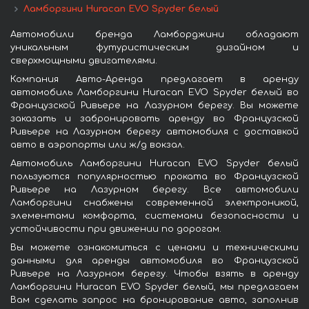
Ламборгини Huracan EVO Spyder белый
Автомобили бренда Ламборджини обладают
уникальным футуристическим дизайном и
сверхмощными двигателями.
Компания Авто-Аренда предлагает в аренду
автомобиль Ламборгини Huracan EVO Spyder белый во
Французской Ривьере на Лазурном берегу. Вы можете
заказать и забронировать аренду во Французской
Ривьере на Лазурном берегу автомобиля с доставкой
авто в аэропорты или ж/д вокзал.
Автомобиль Ламборгини Huracan EVO Spyder белый
пользуются популярностью проката во Французской
Ривьере на Лазурном берегу. Все автомобили
Ламборгини снабжены современной электроникой,
элементами комфорта, системами безопасности и
устойчивости при движении по дорогам.
Вы можете ознакомиться с ценами и техническими
данными для аренды автомобиля во Французской
Ривьере на Лазурном берегу. Чтобы взять в аренду
Ламборгини Huracan EVO Spyder белый, мы предлагаем
Вам сделать запрос на бронирование авто, заполнив