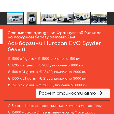
Стоимость аренды во Французской Ривьере
на Лазурном берегу автомобиля
Ламборгини
Huracan EVO Spyder
белый
€ 1500 х 1 день = € 1500, включено 150 км
€ 1286 х 7 дней = € 9000, включено 1000 км
€ 1100 х 14 дней = € 15400, включено 2000 км
€ 1000 х 21 день = € 21000, включено 3000 км
€ 893 х 28 дней = € 25000, включено 3000 км
Расчёт стоимости авто
€ 5 / км – Цена за превышение лимита по пробегу
€ 15000 – Залог/Ответственность/Франшиза.