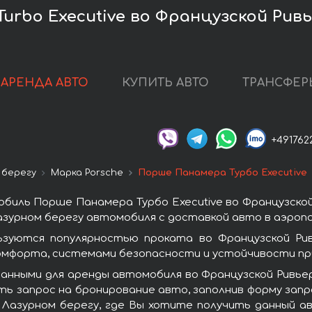
urbo Executive во Французской Рив
АРЕНДА АВТО
КУПИТЬ АВТО
ТРАНСФЕР
+491762
 берегу
Марка Porsche
Порше Панамера Турбо Executive
иль Порше Панамера Турбо Executive во Французской
азурном берегу автомобиля с доставкой авто в аэропо
ьзуются популярностью проката во Французской Ри
омфорта, системами безопасности и устойчивости при
анными для аренды автомобиля во Французской Ривье
ть запрос на бронирование авто, заполнив форму зап
 Лазурном берегу, где Вы хотите получить данный а