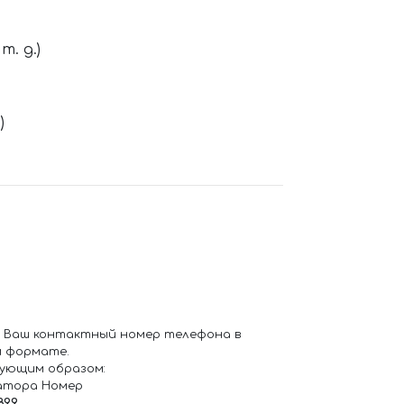
. д.)
)
 Ваш контактный номер телефона в
 формате.
ующим образом:
атора Номер
899