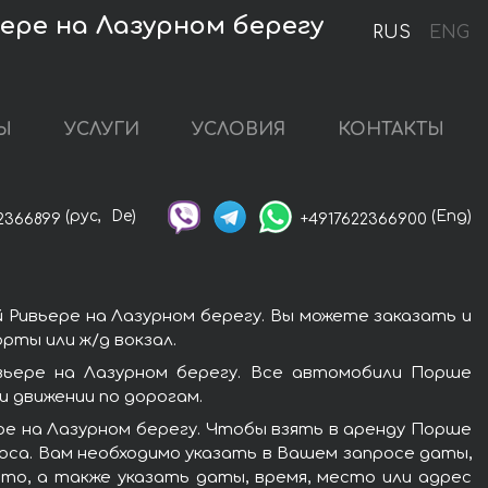
ьере на Лазурном берегу
RUS
ENG
Ы
УСЛУГИ
УСЛОВИЯ
КОНТАКТЫ
(рус,
De)
(Eng)
2366899
+4917622366900
 Ривьере на Лазурном берегу. Вы можете заказать и
рты или ж/д вокзал.
вьере на Лазурном берегу. Все автомобили Порше
 движении по дорогам.
ре на Лазурном берегу. Чтобы взять в аренду Порше
роса. Вам необходимо указать в Вашем запросе даты,
вто, а также указать даты, время, место или адрес