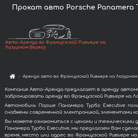
Прокат авто Porsche Panamera T
Авто-Аренда во Французской Ривьере на
Лазурном берегу
Аренда авто во Французской Ривьере на Лазурном
Компания Авто-Аренда предлагает в аренду автомоб
забронировать аренду во Французской Ривьере на Л
Автомобиль Порше Панамера Турбо Executive пол
снабжены современной электроникой, элементами к
Вы можете ознакомиться с ценами и техническими д
Панамера Турбо Executive, мы предлагаем Вам сдела
время, место или адрес во Французской Ривьере на