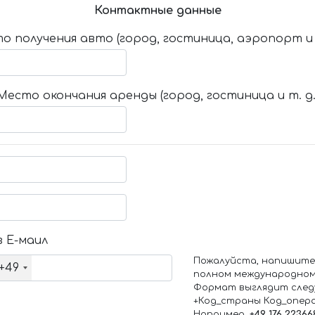
Контактные данные
о получения авто (город, гостиница, аэропорт и т
Место окончания аренды (город, гостиница и т. д.
 Е-маил
Пожалуйста, напишите
+49
полном международном
Формат выглядит след
+Код_страны Код_опер
Например,
+49 176 22366