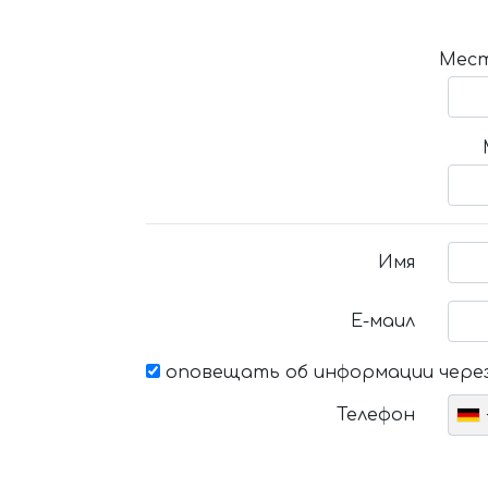
Мест
Имя
Е-маил
оповещать об информации через
Телефон