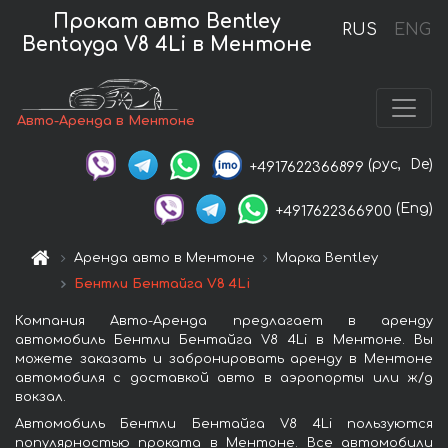
Прокат авто Bentley
RUS
ENG
Bentayga V8 4Li в Ментоне
Авто-Аренда в Ментоне
(рус,
De)
+4917622366899
(Eng)
+4917622366900
Аренда авто в Ментоне
Марка Bentley
Бентли Бентайга V8 4Li
Компания Авто-Аренда предлагает в аренду
автомобиль Бентли Бентайга V8 4Li в Ментоне. Вы
можете заказать и забронировать аренду в Ментоне
автомобиля с доставкой авто в аэропорты или ж/д
вокзал.
Автомобиль Бентли Бентайга V8 4Li пользуются
популярностью проката в Ментоне. Все автомобили