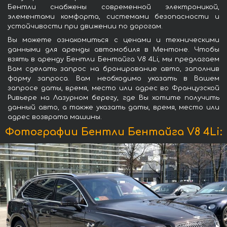
Бентли снабжены современной электроникой,
элементами комфорта, системами безопасности и
устойчивости при движении по дорогам.
Вы можете ознакомиться с ценами и техническими
данными для аренды автомобиля в Ментоне. Чтобы
взять в аренду Бентли Бентайга V8 4Li, мы предлагаем
Вам сделать запрос на бронирование авто, заполнив
форму запроса. Вам необходимо указать в Вашем
запросе даты, время, место или адрес во Французской
Ривьере на Лазурном берегу, где Вы хотите получить
данный авто, а также указать даты, время, место или
адрес возврата машины.
Фотографии Бентли Бентайга V8 4Li: