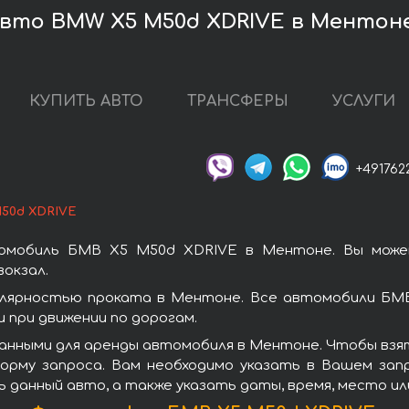
вто BMW X5 M50d XDRIVE в Ментон
КУПИТЬ АВТО
ТРАНСФЕРЫ
УСЛУГИ
+491762
50d XDRIVE
томобиль БМВ X5 M50d XDRIVE в Ментоне. Вы може
окзал.
лярностью проката в Ментоне. Все автомобили БМВ
при движении по дорогам.
анными для аренды автомобиля в Ментоне. Чтобы взя
орму запроса. Вам необходимо указать в Вашем зап
ь данный авто, а также указать даты, время, место и