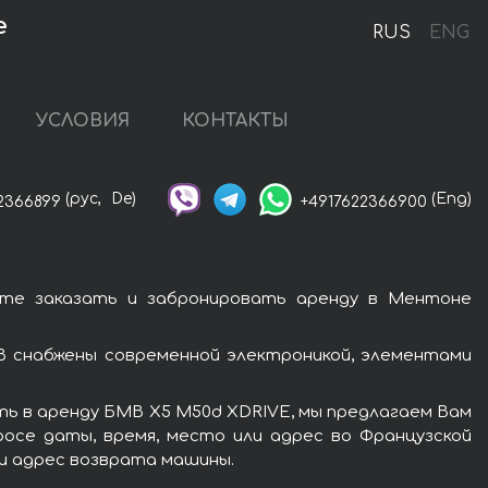
е
RUS
ENG
УСЛОВИЯ
КОНТАКТЫ
(рус,
De)
(Eng)
2366899
+4917622366900
те заказать и забронировать аренду в Ментоне
 снабжены современной электроникой, элементами
ть в аренду БМВ X5 M50d XDRIVE, мы предлагаем Вам
росе даты, время, место или адрес во Французской
ли адрес возврата машины.