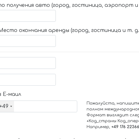
о получения авто (город, гостиница, аэропорт и т
Место окончания аренды (город, гостиница и т. д.
 Е-маил
Пожалуйста, напишит
+49
полном международно
Формат выглядит сле
+Код_страны Код_опе
Например,
+49 176 2236