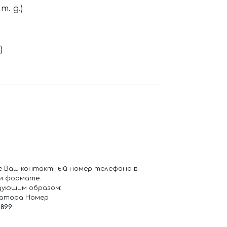
. д.)
)
е Ваш контактный номер телефона в
м формате.
дующим образом:
ратора Номер
6899