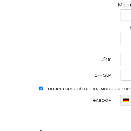
Мест
Имя
Е-маил
оповещать об информации через
Телефон