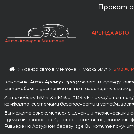
Прокат а
АРЕНДА АВТО
Авто-Аренда в Ментоне
Аренда авто в Ментоне
Марка BMW
БМВ X5 M
Компания Авто-Аренда предлагает в аренду ав
автомобиля с доставкой авто в аэропорты или ж/д в
Автомобиль БМВ X5 M50d XDRIVE пользуются попу
комфорта, системами безопасности и устойчивости 
Вы можете ознакомиться с ценами и техническими д
сделать запрос на бронирование авто, заполнив ф
Ривьере на Лазурном берегу, где Вы хотите получит