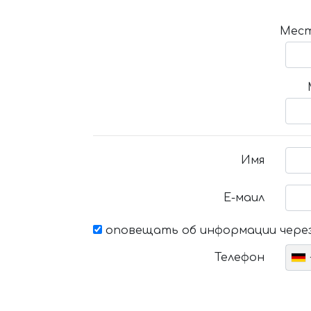
Мест
Имя
Е-маил
оповещать об информации через
Телефон