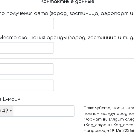
Контактные данные
о получения авто (город, гостиница, аэропорт и т
Место окончания аренды (город, гостиница и т. д.
 Е-маил
Пожалуйста, напишит
+49
полном международно
Формат выглядит сле
+Код_страны Код_опе
Например,
+49 176 2236