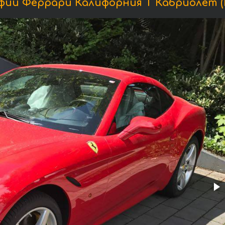
ии Феррари Калифорния Т Кабриолет (