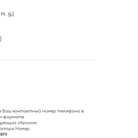
. д.)
)
е Ваш контактный номер телефона в
м формате.
дующим образом:
ратора Номер
6899