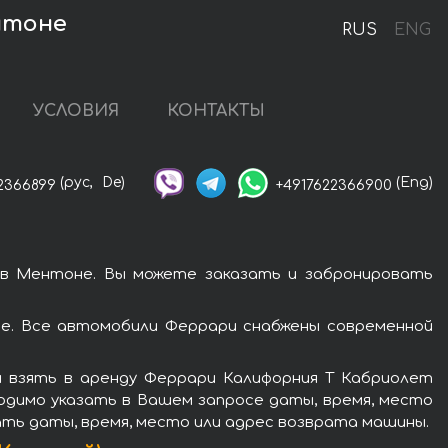
ентоне
RUS
ENG
УСЛОВИЯ
КОНТАКТЫ
(рус,
De)
(Eng)
2366899
+4917622366900
 в Ментоне. Вы можете заказать и забронировать
е. Все автомобили Феррари снабжены современной
 взять в аренду Феррари Калифорния Т Кабриолет
ходимо указать в Вашем запросе даты, время, место
зать даты, время, место или адрес возврата машины.