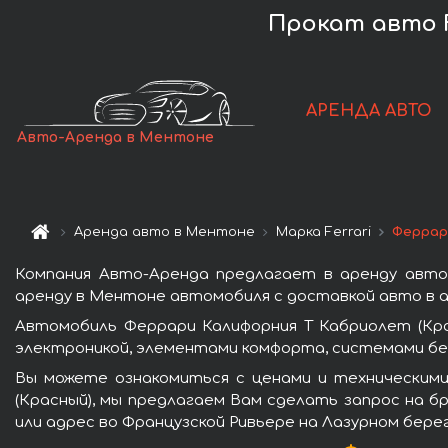
Прокат авто Fe
АРЕНДА АВТО
Авто-Аренда в Ментоне
Аренда авто в Ментоне
Марка Ferrari
Феррар
Компания Авто-Аренда предлагает в аренду авто
аренду в Ментоне автомобиля с доставкой авто в а
Автомобиль Феррари Калифорния Т Кабриолет (Кр
электроникой, элементами комфорта, системами бе
Вы можете ознакомиться с ценами и техническим
(Красный), мы предлагаем Вам сделать запрос на б
или адрес во Французской Ривьере на Лазурном бере