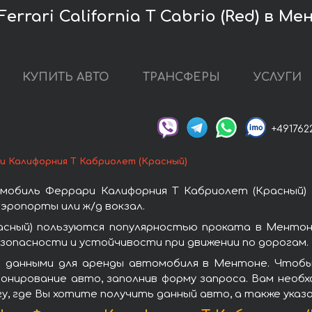
rrari California T Cabrio (Red) в М
КУПИТЬ АВТО
ТРАНСФЕРЫ
УСЛУГИ
+491762
и Калифорния Т Кабриолет (Красный)
мобиль Феррари Калифорния Т Кабриолет (Красный)
эропорты или ж/д вокзал.
асный) пользуются популярностью проката в Ментон
зопасности и устойчивости при движении по дорогам.
и данными для аренды автомобиля в Ментоне. Чтобы
ронирование авто, заполнив форму запроса. Вам необ
гу, где Вы хотите получить данный авто, а также ука