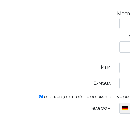
Мест
Имя
Е-маил
оповещать об информации через
Телефон