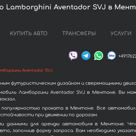
 Lamborghini Aventador SVJ в Мен
КУПИТЬ АВТО
ТРАНСФЕРЫ
УСЛУГИ
+491762
мборгини Aventador SVJ
ным футуристическим дизайном и сверхмощными двиг
мобиль Ламборгини Aventador SVJ в Ментоне. Вы мо
окзал.
 популярностью проката в Ментоне. Все автомобил
стойчивости при движении по дорогам.
и данными для аренды автомобиля в Ментоне. Что
то, заполнив форму запроса. Вам необходимо указат