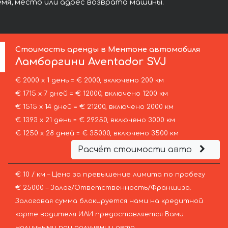
емя, место или адрес возврата машины.
:
Стоимость аренды в Ментоне автомобиля
Ламборгини
Aventador SVJ
€ 2000 х 1 день = € 2000, включено 200 км
€ 1715 х 7 дней = € 12000, включено 1200 км
€ 1515 х 14 дней = € 21200, включено 2000 км
€ 1393 х 21 день = € 29250, включено 3000 км
€ 1250 х 28 дней = € 35000, включено 3500 км
Расчёт стоимости авто
€ 10 / км – Цена за превышение лимита по пробегу
€ 25000 – Залог/Ответственность/Франшиза.
Залоговая сумма блокируется нами на кредитной
карте водителя ИЛИ предоставляется Вами
наличными при получении авто.