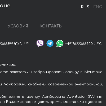
тоне
RUS
ENG
УСЛОВИЯ
КОНТАКТЫ
(рус,
De)
(Eng)
2366899
+4917622366900
ателями.
жете заказать и забронировать аренду в Ментоне
и Ламборгини снабжены современной электроникой,
бы взять в аренду Ламборгини Aventador SVJ, мы
ь в Вашем запросе даты, время, место или адрес во