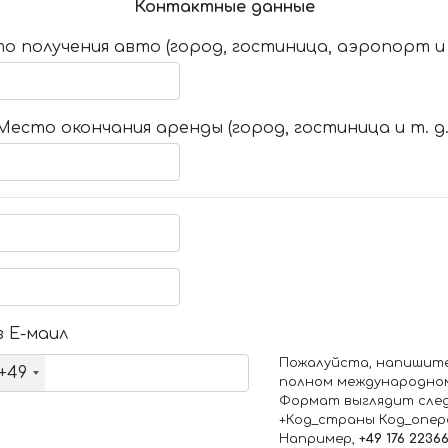
Контактные данные
о получения авто (город, гостиница, аэропорт и т
Место окончания аренды (город, гостиница и т. д.
 Е-маил
Пожалуйста, напишит
+49
полном международно
Формат выглядит сле
+Код_страны Код_опе
Например,
+49 176 2236