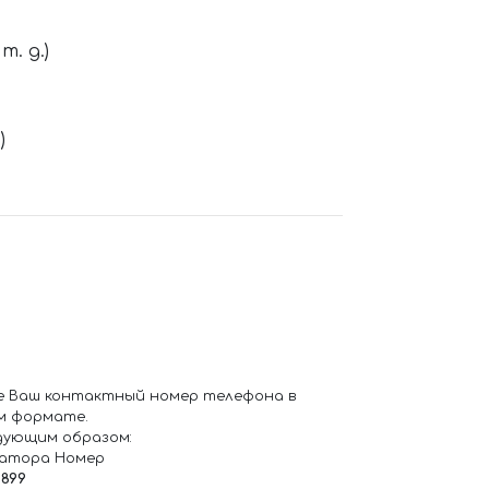
. д.)
)
е Ваш контактный номер телефона в
м формате.
дующим образом:
ратора Номер
6899