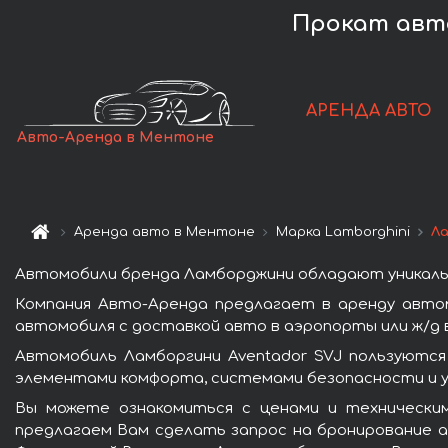
Прокат авто
АРЕНДА АВТО
Авто-Аренда в Ментоне
Аренда авто в Ментоне
Марка Lamborghini
Ла
Автомобили бренда Ламборджини обладают уникаль
Компания Авто-Аренда предлагает в аренду авто
автомобиля с доставкой авто в аэропорты или ж/д в
Автомобиль Ламборгини Aventador SVJ пользуются
элементами комфорта, системами безопасности и у
Вы можете ознакомиться с ценами и техническим
предлагаем Вам сделать запрос на бронирование ав