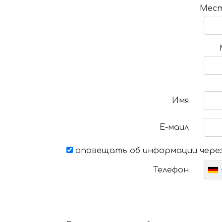
Мест
Имя
Е-маил
оповещать об информации через
Телефон