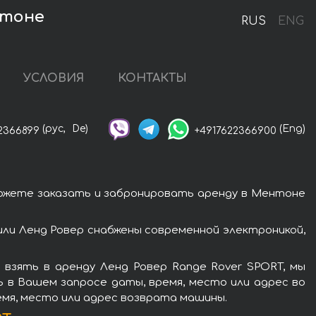
нтоне
RUS
ENG
УСЛОВИЯ
КОНТАКТЫ
(рус,
De)
(Eng)
2366899
+4917622366900
можете заказать и забронировать аренду в Ментоне
ли Ленд Ровер снабжены современной электроникой,
взять в аренду Ленд Ровер Range Rover SPORT, мы
ь в Вашем запросе даты, время, место или адрес во
емя, место или адрес возврата машины.