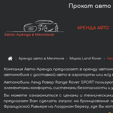
Прокат авто 
АРЕНДА АВТО
Авто-Аренда в Ментоне
Аренда авто в Ментоне
Марка Land Rover
Ле
Компания Авто-Аренда предлагает в аренду автомо
автомобиля с доставкой авто в аэропорты или ж/д в
Автомобиль Ленд Ровер Range Rover SPORT пользую
элементами комфорта, системами безопасности и у
Вы можете ознакомиться с ценами и техническими
предлагаем Вам сделать запрос на бронирование ав
Французской Ривьере на Лазурном берегу, где Вы хо