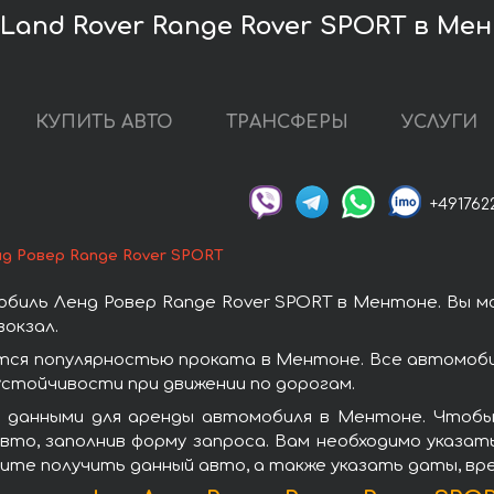
Land Rover Range Rover SPORT в Ме
КУПИТЬ АВТО
ТРАНСФЕРЫ
УСЛУГИ
+491762
нд Ровер Range Rover SPORT
биль Ленд Ровер Range Rover SPORT в Ментоне. Вы 
окзал.
тся популярностью проката в Ментоне. Все автомоби
стойчивости при движении по дорогам.
 данными для аренды автомобиля в Ментоне. Чтобы 
то, заполнив форму запроса. Вам необходимо указат
тите получить данный авто, а также указать даты, вр