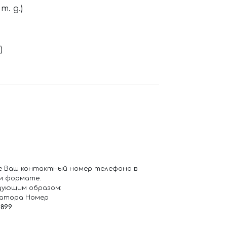
. д.)
)
е Ваш контактный номер телефона в
м формате.
дующим образом:
ратора Номер
6899