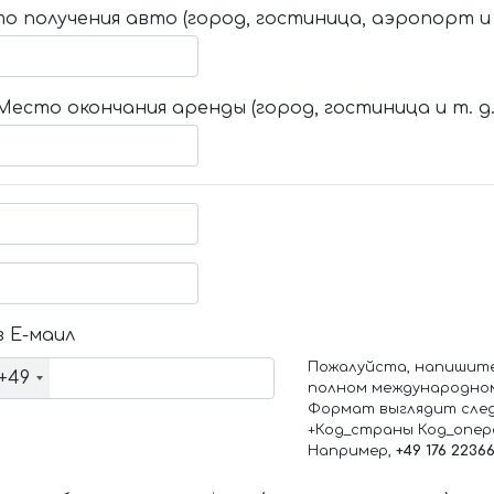
о получения авто (город, гостиница, аэропорт и т
Место окончания аренды (город, гостиница и т. д.
 Е-маил
Пожалуйста, напишит
+49
полном международно
Формат выглядит сле
+Код_страны Код_опе
Например,
+49 176 2236