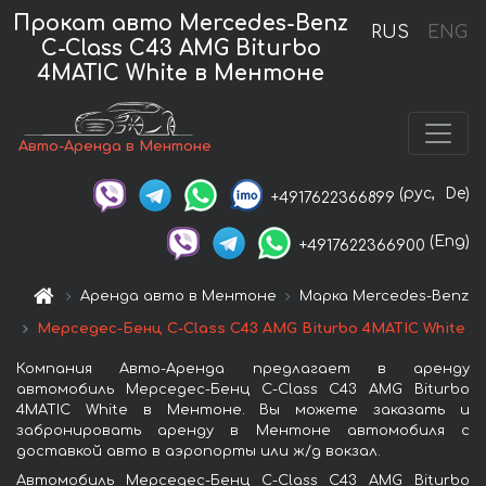
Прокат авто Mercedes-Benz
RUS
ENG
C-Class C43 AMG Biturbo
4MATIC White в Ментоне
Авто-Аренда в Ментоне
(рус,
De)
+4917622366899
(Eng)
+4917622366900
Аренда авто в Ментоне
Марка Mercedes-Benz
Мерседес-Бенц C-Class C43 AMG Biturbo 4MATIC White
Компания Авто-Аренда предлагает в аренду
автомобиль Мерседес-Бенц C-Class C43 AMG Biturbo
4MATIC White в Ментоне. Вы можете заказать и
забронировать аренду в Ментоне автомобиля с
доставкой авто в аэропорты или ж/д вокзал.
Автомобиль Мерседес-Бенц C-Class C43 AMG Biturbo