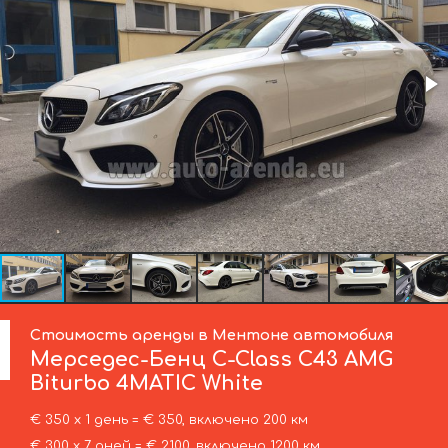
Стоимость аренды в Ментоне автомобиля
Мерседес-Бенц
C-Class C43 AMG
Biturbo 4MATIC White
€ 350 х 1 день = € 350, включено 200 км
€ 300 х 7 дней = € 2100, включено 1200 км