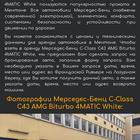
4MATIC White пользуются популярностью проката в
Ментоне. Все автомобили Мерседес-Бенц снабжены
современной электроникой, элементами комфорта,
системами безопасности и устойчивости при
движении по дорогам.
Вы можете ознакомиться с ценами и техническими
данными для аренды автомобиля в Ментоне. Чтобы
взять в аренду Мерседес-Бенц C-Class C43 AMG Biturbo
4MATIC White, мы предлагаем Вам сделать запрос на
бронирование авто, заполнив форму запроса. Вам
необходимо указать в Вашем запросе даты, время,
место или адрес во Французской Ривьере на Лазурном
берегу, где Вы хотите получить данный авто, а также
указать даты, время, место или адрес возврата
машины.
Фотографии Мерседес-Бенц C-Class
C43 AMG Biturbo 4MATIC White: