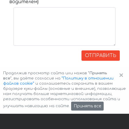
водителем)
ОТПРАВИТЬ
×
Продолжив просмотр сайта или нажав
"Принять
все"
, вы даёте согласие на
”Политику в отношении
файлов cookie”
и соглашаетесь сохранить в вашем
браузере куки-файлы (основные и внешние), позволяющие
нам получать больше маркетинговой информации,
регистрировать особенности использования сайта и
Авторские права © 2026 Авто-Аренда
Cookie Policy
Принять все
улучшать навигацию на сайте.
Политика конфиденциальности