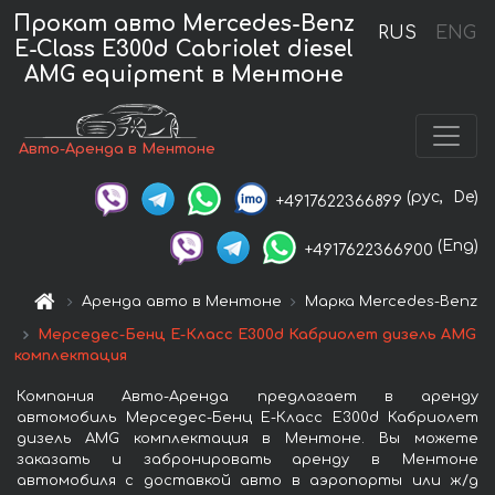
Прокат авто Mercedes-Benz
RUS
ENG
E-Class E300d Cabriolet diesel
AMG equipment в Ментоне
Авто-Аренда в Ментоне
(рус,
De)
+4917622366899
(Eng)
+4917622366900
Аренда авто в Ментоне
Марка Mercedes-Benz
Мерседес-Бенц Е-Класс Е300d Кабриолет дизель AMG
комплектация
Компания Авто-Аренда предлагает в аренду
автомобиль Мерседес-Бенц Е-Класс Е300d Кабриолет
дизель AMG комплектация в Ментоне. Вы можете
заказать и забронировать аренду в Ментоне
автомобиля с доставкой авто в аэропорты или ж/д