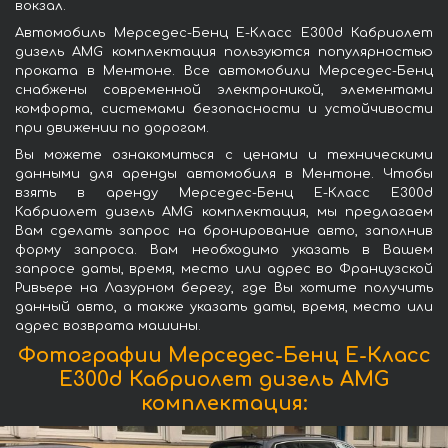
вокзал.
Автомобиль Мерседес-Бенц Е-Класс Е300d Кабриолет
дизель AMG комплектация пользуются популярностью
проката в Ментоне. Все автомобили Мерседес-Бенц
снабжены современной электроникой, элементами
комфорта, системами безопасности и устойчивости
при движении по дорогам.
Вы можете ознакомиться с ценами и техническими
данными для аренды автомобиля в Ментоне. Чтобы
взять в аренду Мерседес-Бенц Е-Класс Е300d
Кабриолет дизель AMG комплектация, мы предлагаем
Вам сделать запрос на бронирование авто, заполнив
форму запроса. Вам необходимо указать в Вашем
запросе даты, время, место или адрес во Французской
Ривьере на Лазурном берегу, где Вы хотите получить
данный авто, а также указать даты, время, место или
адрес возврата машины.
Фотографии Мерседес-Бенц Е-Класс
Е300d Кабриолет дизель AMG
комплектация: