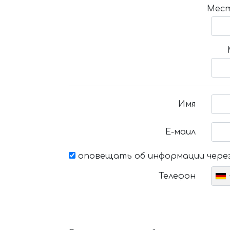
Мест
Имя
Е-маил
оповещать об информации через
Телефон