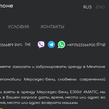
тоне
RUS
ENG
УСЛОВИЯ
КОНТАКТЫ
(рус,
De)
(Eng)
2366899
+4917622366900
ожете заказать и забронировать аренду в Ментоне
втомобили Мерседес-Бенц снабжены современной
 взять в аренду Мерседес-Бенц E300d 4MATIC, мы
ь в Вашем запросе даты, время, место или адрес во
емя, место или адрес возврата машины.