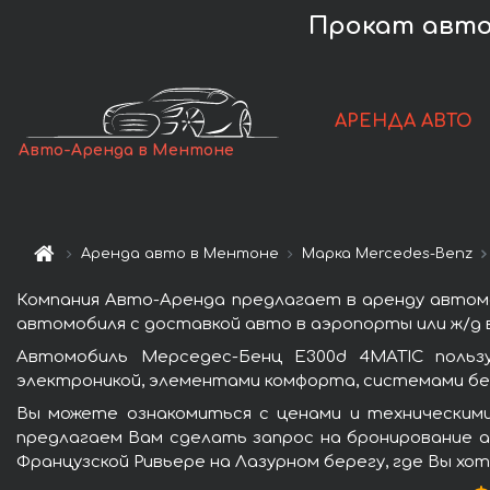
Прокат авто
АРЕНДА АВТО
Авто-Аренда в Ментоне
Аренда авто в Ментоне
Марка Mercedes-Benz
Компания Авто-Аренда предлагает в аренду автом
автомобиля с доставкой авто в аэропорты или ж/д в
Автомобиль Мерседес-Бенц E300d 4MATIC польз
электроникой, элементами комфорта, системами бе
Вы можете ознакомиться с ценами и техническим
предлагаем Вам сделать запрос на бронирование ав
Французской Ривьере на Лазурном берегу, где Вы хо