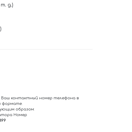
. д.)
)
 Ваш контактный номер телефона в
 формате.
ующим образом:
атора Номер
899