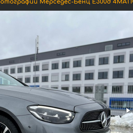
отографии Мерседес-Бенц E300d 4MATI