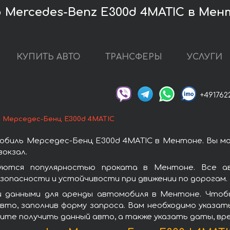
 Mercedes-Benz E300d 4MATIC в Мен
КУПИТЬ АВТО
ТРАНСФЕРЫ
УСЛУГИ
+491762
Мерседес-Бенц E300d 4MATIC
обиль Мерседес-Бенц E300d 4MATIC в Ментоне. Вы м
окзал.
уются популярностью проката в Ментоне. Все а
зопасности и устойчивости при движении по дорогам.
и данными для аренды автомобиля в Ментоне. Чтобы
то, заполнив форму запроса. Вам необходимо указат
тите получить данный авто, а также указать даты, вр