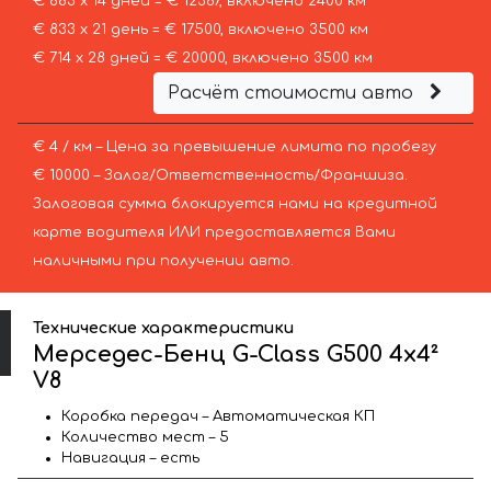
€ 883 х 14 дней = € 12367, включено 2400 км
€ 833 х 21 день = € 17500, включено 3500 км
€ 714 х 28 дней = € 20000, включено 3500 км
Расчёт стоимости авто
€ 4 / км – Цена за превышение лимита по пробегу
€ 10000 – Залог/Ответственность/Франшиза.
Залоговая сумма блокируется нами на кредитной
карте водителя ИЛИ предоставляется Вами
наличными при получении авто.
Технические характеристики
Мерседес-Бенц G-Class G500 4x4²
V8
Коробка передач – Автоматическая КП
Количество мест – 5
Навигация – есть