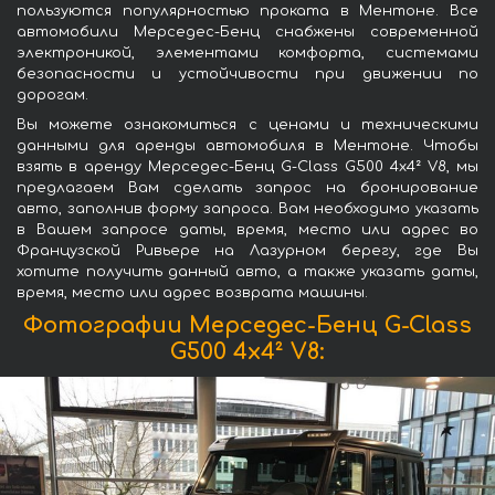
пользуются популярностью проката в Ментоне. Все
автомобили Мерседес-Бенц снабжены современной
электроникой, элементами комфорта, системами
безопасности и устойчивости при движении по
дорогам.
Вы можете ознакомиться с ценами и техническими
данными для аренды автомобиля в Ментоне. Чтобы
взять в аренду Мерседес-Бенц G-Class G500 4x4² V8, мы
предлагаем Вам сделать запрос на бронирование
авто, заполнив форму запроса. Вам необходимо указать
в Вашем запросе даты, время, место или адрес во
Французской Ривьере на Лазурном берегу, где Вы
хотите получить данный авто, а также указать даты,
время, место или адрес возврата машины.
Фотографии Мерседес-Бенц G-Class
G500 4x4² V8: