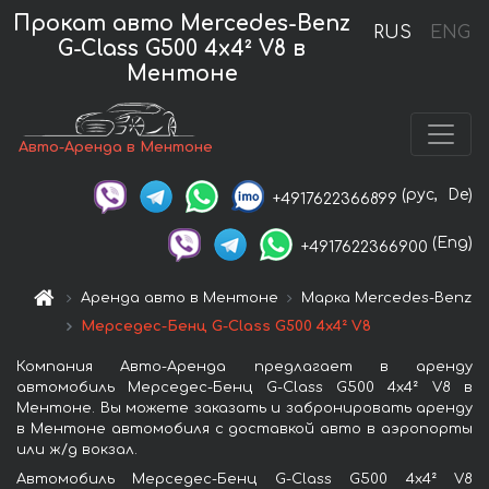
Прокат авто Mercedes-Benz
RUS
ENG
G-Class G500 4x4² V8 в
Ментоне
Авто-Аренда в Ментоне
(рус,
De)
+4917622366899
(Eng)
+4917622366900
Аренда авто в Ментоне
Марка Mercedes-Benz
Мерседес-Бенц G-Class G500 4x4² V8
Компания Авто-Аренда предлагает в аренду
автомобиль Мерседес-Бенц G-Class G500 4x4² V8 в
Ментоне. Вы можете заказать и забронировать аренду
в Ментоне автомобиля с доставкой авто в аэропорты
или ж/д вокзал.
Автомобиль Мерседес-Бенц G-Class G500 4x4² V8