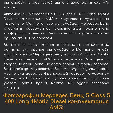
автомобиля с доставкой авто в аэропорты или ж/д
вокзал.
Автомобиль Мерседес-Бенц S-Class S 400 Long 4Matic
Diesel комплектация AMG пользуются популярностью
проката в Ментоне. Все автомобили Мерседес-Бенц
снабжены современной электроникой, элементами
комфорта, системами безопасности и устойчивости
при движении по дорогам.
Вы можете ознакомиться с ценами и техническими
данными для аренды автомобиля в Ментоне. Чтобы
взять в аренду Мерседес-Бенц S-Class S 400 Long 4Matic
Diesel комплектация AMG, мы предлагаем Вам сделать
запрос на бронирование авто, заполнив форму запроса.
Вам необходимо указать в Вашем запросе даты, время,
место или адрес во Французской Ривьере на Лазурном
берегу, где Вы хотите получить данный авто, а также
указать даты, время, место или адрес возврата
машины.
Фотографии Мерседес-Бенц S-Class S
400 Long 4Matic Diesel комплектация
AMG: