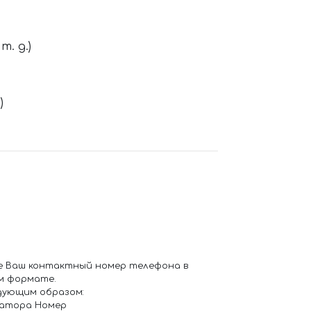
. д.)
)
е Ваш контактный номер телефона в
м формате.
дующим образом:
ратора Номер