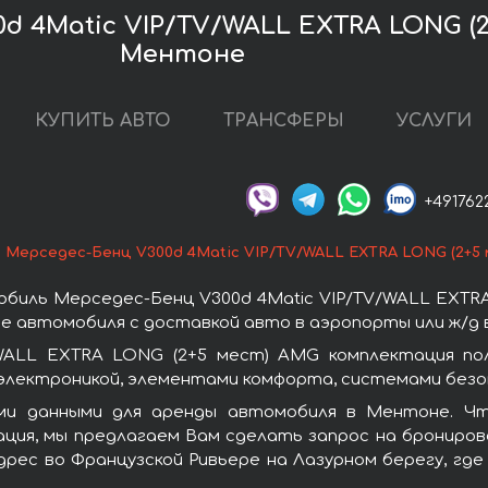
d 4Matic VIP/TV/WALL EXTRA LONG (2
Ментоне
КУПИТЬ АВТО
ТРАНСФЕРЫ
УСЛУГИ
+491762
Мерседес-Бенц V300d 4Matic VIP/TV/WALL EXTRA LONG (2+5
биль Мерседес-Бенц V300d 4Matic VIP/TV/WALL EXTR
 автомобиля с доставкой авто в аэропорты или ж/д в
/WALL EXTRA LONG (2+5 мест) AMG комплектация по
лектроникой, элементами комфорта, системами безоп
ми данными для аренды автомобиля в Ментоне. Чт
ция, мы предлагаем Вам сделать запрос на бронирова
дрес во Французской Ривьере на Лазурном берегу, гд