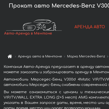
Прокат авто Mercedes-Benz V300
АРЕНДА АВТО
Авто-Аренда в Ментоне
Аренда авто в Ментоне
Марка Mercedes-Benz
Компания Авто-Аренда предлагает в аренду автомо
можете заказать и забронировать аренду в Ментоне
Автомобиль Мерседес-Бенц V300d 4Matic VIP/TV
автомобили Мерседес-Бенц снабжены современной э
Вы можете ознакомиться с ценами и технически
VIP/TV/WALL EXTRA LONG (2+5 мест) AMG комплекта
указать в Вашем запросе даты, время, место или а
даты, время, место или адрес возврата машины.