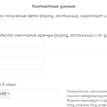
Контактные данные
о получения авто (город, гостиница, аэропорт и т
Место окончания аренды (город, гостиница и т. д.
 Е-маил
Пожалуйста, напишит
+49
полном международно
Формат выглядит сле
+Код_страны Код_опе