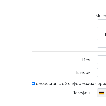
Мест
Имя
Е-маил
оповещать об информации через
Телефон