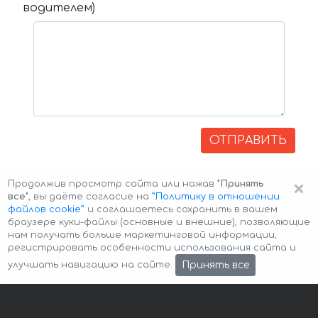
водителем)
ОТПРАВИТЬ
×
Продолжив просмотр сайта или нажав
"Принять
все"
, вы даёте согласие на
”Политику в отношении
файлов cookie”
и соглашаетесь сохранить в вашем
браузере куки-файлы (основные и внешние), позволяющие
нам получать больше маркетинговой информации,
регистрировать особенности использования сайта и
Авторские права © 2026 Авто-Аренда
Cookie Policy
Принять все
улучшать навигацию на сайте.
Политика конфиденциальности