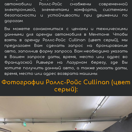
автомобили Роллс-Ройс снабжены современной
электроникой, элементами комфорта, системами
безопасности и устойчивости при движении по
дорогам.
Вы можете ознакомиться с ценами и техническими
данными для аренды автомобиля в Ментоне. Чтобы
взять в аренду Роллс-Ройс Cullinan (цвет серый), мы
предлагаем Вам сделать запрос на бронирование
авто, заполнив форму запроса. Вам необходимо указать
в Вашем запросе даты, время, место или адрес во
Французской Ривьере на Лазурном берегу, где Вы
хотите получить данный авто, а также указать даты,
время, место или адрес возврата машины.
Фотографии Роллс-Ройс Cullinan (цвет
серый):