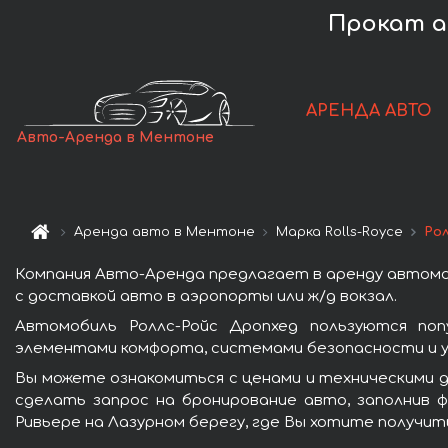
Прокат а
АРЕНДА АВТО
Авто-Аренда в Ментоне
Аренда авто в Ментоне
Марка Rolls-Royce
Ро
Компания Авто-Аренда предлагает в аренду автомо
с доставкой авто в аэропорты или ж/д вокзал.
Автомобиль Роллс-Ройс Дропхед пользуются поп
элементами комфорта, системами безопасности и у
Вы можете ознакомиться с ценами и техническими д
сделать запрос на бронирование авто, заполнив ф
Ривьере на Лазурном берегу, где Вы хотите получит