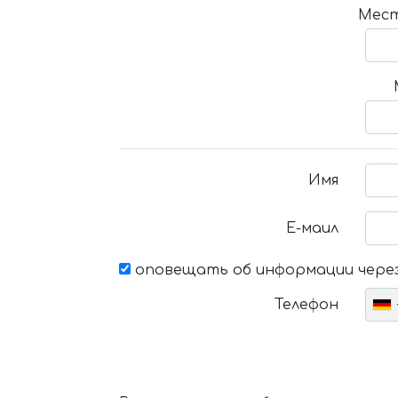
Мест
Имя
Е-маил
оповещать об информации через
Телефон