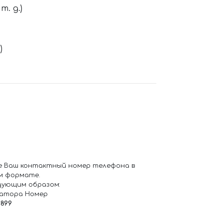
. д.)
)
е Ваш контактный номер телефона в
м формате.
дующим образом:
ратора Номер
6899