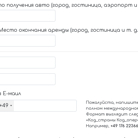
о получения авто (город, гостиница, аэропорт и т
Место окончания аренды (город, гостиница и т. д.
 Е-маил
Пожалуйста, напишит
+49
полном международно
Формат выглядит сле
+Код_страны Код_опе
Например,
+49 176 2236