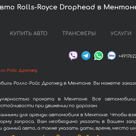
вто Rolls-Royce Drophead в Ментон
КУПИТЬ АВТО
ТРАНСФЕРЫ
УСЛУГИ
+491762
ллс-Ройс Дропхед
биль Роллс-Ройс Дропхед в Ментоне. Вы можете зака
улярностью проката в Ментоне. Все автомобили 
стойчивости при движении по дорогам.
анными для аренды автомобиля в Ментоне. Чтобы взя
орму запроса. Вам необходимо указать в Вашем зап
ь данный авто, а также указать даты, время, место и