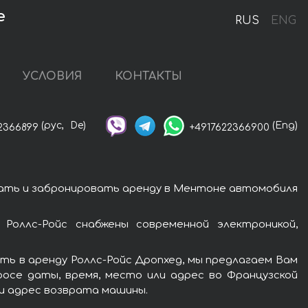
е
RUS
ENG
УСЛОВИЯ
КОНТАКТЫ
(рус,
De)
(Eng)
2366899
+4917622366900
зать и забронировать аренду в Ментоне автомобиля
Роллс-Ройс снабжены современной электроникой,
ть в аренду Роллс-Ройс Дропхед, мы предлагаем Вам
росе даты, время, место или адрес во Французской
ли адрес возврата машины.