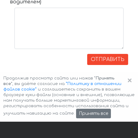
водителем)
ОТПРАВИТЬ
×
Продолжив просмотр сайта или нажав
"Принять
все"
, вы даёте согласие на
”Политику в отношении
файлов cookie”
и соглашаетесь сохранить в вашем
браузере куки-файлы (основные и внешние), позволяющие
нам получать больше маркетинговой информации,
регистрировать особенности использования сайта и
Авторские права © 2026 Авто-Аренда
Cookie Policy
Принять все
улучшать навигацию на сайте.
Политика конфиденциальности