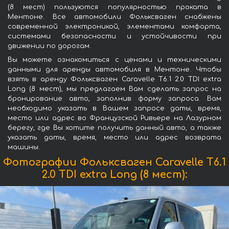
(8 мест) пользуются популярностью проката в
Ментоне. Все автомобили Фольксваген снабжены
современной электроникой, элементами комфорта,
системами безопасности и устойчивости при
движении по дорогам.
Вы можете ознакомиться с ценами и техническими
данными для аренды автомобиля в Ментоне. Чтобы
взять в аренду Фольксваген Caravelle T6.1 2.0 TDI extra
Long (8 мест), мы предлагаем Вам сделать запрос на
бронирование авто, заполнив форму запроса. Вам
необходимо указать в Вашем запросе даты, время,
место или адрес во Французской Ривьере на Лазурном
берегу, где Вы хотите получить данный авто, а также
указать даты, время, место или адрес возврата
машины.
Фотографии Фольксваген Caravelle T6.1
2.0 TDI extra Long (8 мест):