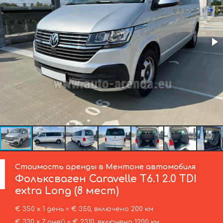
Стоимость аренды в Ментоне автомобиля
Фольксваген
Caravelle T6.1 2.0 TDI
extra Long (8 мест)
€ 350 х 1 день = € 350, включено 200 км
€ 330 х 7 дней = € 2310, включено 1200 км