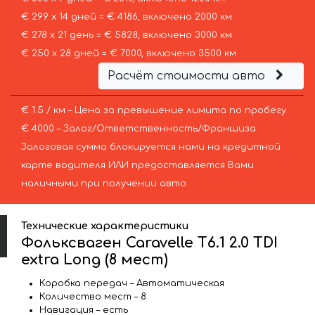
€ 299 х 14 дней = € 4186, включено 2000 км
€ 278 х 21 день = € 5828, включено 3000 км
€ 250 х 28 дней = € 7000, включено 3500 км
Расчёт стоимости авто
€ 1.5 / км – Цена за превышение лимита по пробегу
€ 4000 – Залог/Ответственность/Франшиза.
Залоговая сумма блокируется нами на кредитной
карте водителя ИЛИ предоставляется Вами
наличными при получении авто.
Технические характеристики
Фольксваген Caravelle T6.1 2.0 TDI
extra Long (8 мест)
Коробка передач – Автоматическая
Количество мест – 8
Навигация – есть