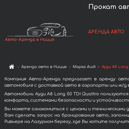
Прокат авт
АРЕНДА АВТО
Авто-Аренда в Ницце
Аренда авто в Ницце
Марка Audi
Ауди A8 Long
Компания Авто-Аренда предлагает в аренду авто
автомобиля с доставкой авто в аэропорты или ж/д в
Автомобиль Ауди A8 Long 50 TDI Quattro пользуютс
комфорта, системами безопасности и устойчивости 
Вы можете ознакомиться с ценами и техническими да
Вам сделать запрос на бронирование авто, заполни
Ривьере на Лазурном берегу, где Вы хотите получит