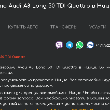
о Audi A8 Long 50 TDI Quattro в Ни
КУПИТЬ АВТО
ТРАНСФЕРЫ
УСЛУГИ
+491762
 50 TDI Quattro
мобиль Ауди A8 Long 50 TDI Quattro в Ницце. Вы 
окзал.
я популярностью проката в Ницце. Все автомобили А
при движении по дорогам.
нными для аренды автомобиля в Ницце. Чтобы взять в
в форму запроса. Вам необходимо указать в Вашем за
ь данный авто, а также указать даты, время, место и