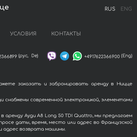
цце
RUS
ENG
УСЛОВИЯ
КОНТАКТЫ
(рус,
De)
(Eng)
2366899
+4917622366900
можете заказать и забронировать аренду в Ницце
уди снабжены современной электроникой, элементами
 аренду Ауди A8 Long 50 TDI Quattro, мы предлагаем
просе даты, время, место или адрес во Французской
ли адрес возврата машины.