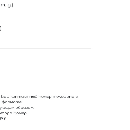
. д.)
)
 Ваш контактный номер телефона в
 формате.
ующим образом:
атора Номер
899