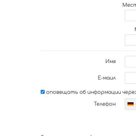
Мест
Имя
Е-маил
оповещать об информации через
Телефон