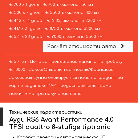
€ 700 х 1 день = € 700, включено 150 км
€ 500 х 7 дней = € 3500, включено 1100 км
€ 442 х 14 дней = € 6183, включено 2200 км
€ 417 х 21 день = € 8750, включено 3300 км
€ 321 х 28 дней = € 9000, включено 3500 км
Расчёт стоимости авто
€ 3 / км – Цена за превышение лимита по пробегу
€ 10000 – Залог/Ответственность/Франшиза.
Залоговая сумма блокируется нами на кредитной
карте водителя ИЛИ предоставляется Вами
наличными при получении авто.
Технические характеристики
Ауди RS6 Avant Performance 4.0
TFSI quattro 8-stufige tiptronic
Коробка передач – Автоматическая КП