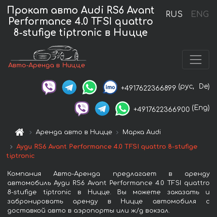
Прокат авто Audi RS6 Avant
RUS
ENG
Performance 4.0 TFSI quattro
8-stufige tiptronic в Ницце
Авто-Аренда в Ницце
(рус,
De)
+4917622366899
(Eng)
+4917622366900
Аренда авто в Ницце
Марка Audi
Ауди RS6 Avant Performance 4.0 TFSI quattro 8-stufige
tiptronic
Компания Авто-Аренда предлагает в аренду
автомобиль Ауди RS6 Avant Performance 4.0 TFSI quattro
8-stufige tiptronic в Ницце. Вы можете заказать и
забронировать аренду в Ницце автомобиля с
доставкой авто в аэропорты или ж/д вокзал.