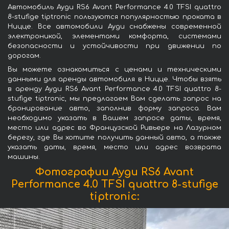
Автомобиль Ауди RS6 Avant Performance 4.0 TFSI quattro
8-stufige tiptronic пользуются популярностью проката в
Ницце. Все автомобили Ауди снабжены современной
электроникой, элементами комфорта, системами
безопасности и устойчивости при движении по
дорогам.
Вы можете ознакомиться с ценами и техническими
данными для аренды автомобиля в Ницце. Чтобы взять
в аренду Ауди RS6 Avant Performance 4.0 TFSI quattro 8-
stufige tiptronic, мы предлагаем Вам сделать запрос на
бронирование авто, заполнив форму запроса. Вам
необходимо указать в Вашем запросе даты, время,
место или адрес во Французской Ривьере на Лазурном
берегу, где Вы хотите получить данный авто, а также
указать даты, время, место или адрес возврата
машины.
Фотографии Ауди RS6 Avant
Performance 4.0 TFSI quattro 8-stufige
tiptronic: