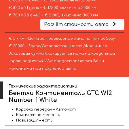
€ 883 х 14 дней = € 12367, включено 2000 км
€ 833 х 21 день = € 17500, включено 3000 км
€ 750 х 28 дней = € 21000, включено 3000 км
Расчёт стоимости авто
€ 5 / км – Цена за превышение лимита по пробегу
€ 20000 – Залог/Ответственность/Франшиза.
Залоговая сумма блокируется нами на кредитной
карте водителя ИЛИ предоставляется Вами
наличными при получении авто.
Технические характеристики
Бентли Континенталь GTC W12
Number 1 White
Коробка передач – Автомат
Количество мест – 4
Навигация – есть