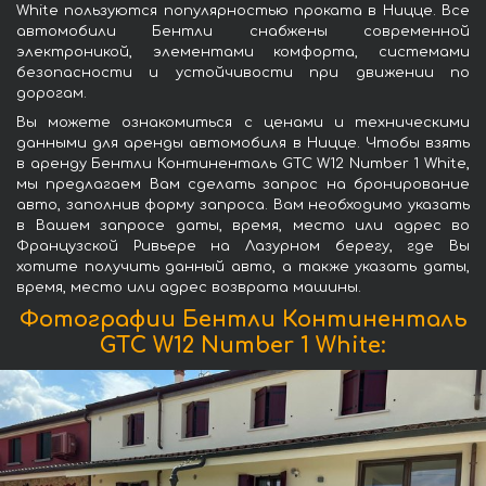
White пользуются популярностью проката в Ницце. Все
автомобили Бентли снабжены современной
электроникой, элементами комфорта, системами
безопасности и устойчивости при движении по
дорогам.
Вы можете ознакомиться с ценами и техническими
данными для аренды автомобиля в Ницце. Чтобы взять
в аренду Бентли Континенталь GTC W12 Number 1 White,
мы предлагаем Вам сделать запрос на бронирование
авто, заполнив форму запроса. Вам необходимо указать
в Вашем запросе даты, время, место или адрес во
Французской Ривьере на Лазурном берегу, где Вы
хотите получить данный авто, а также указать даты,
время, место или адрес возврата машины.
Фотографии Бентли Континенталь
GTC W12 Number 1 White: