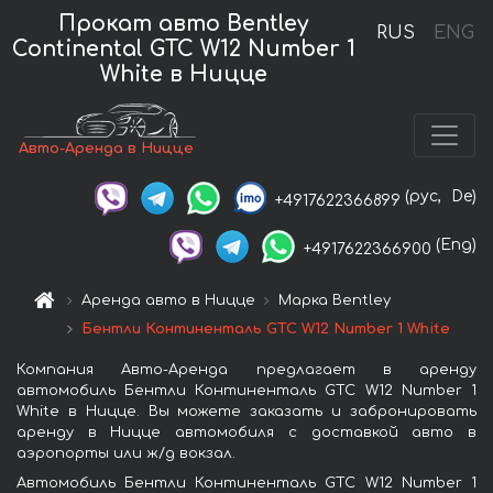
Прокат авто Bentley
RUS
ENG
Continental GTC W12 Number 1
White в Ницце
Авто-Аренда в Ницце
(рус,
De)
+4917622366899
(Eng)
+4917622366900
Аренда авто в Ницце
Марка Bentley
Бентли Континенталь GTC W12 Number 1 White
Компания Авто-Аренда предлагает в аренду
автомобиль Бентли Континенталь GTC W12 Number 1
White в Ницце. Вы можете заказать и забронировать
аренду в Ницце автомобиля с доставкой авто в
аэропорты или ж/д вокзал.
Автомобиль Бентли Континенталь GTC W12 Number 1