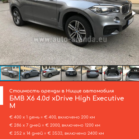
Стоимость аренды в Ницце автомобиля
БМВ
X6 4.0d xDrive High Executive
M
€ 400 х 1 день = € 400, включено 200 км
€ 286 х 7 дней = € 2000, включено 1200 км
€ 252 х 14 дней = € 3533, включено 2400 км