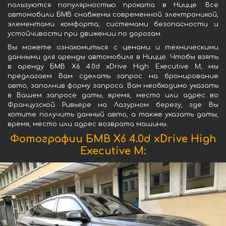
пользуются популярностью проката в Ницце. Все
автомобили БМВ снабжены современной электроникой,
элементами комфорта, системами безопасности и
устойчивости при движении по дорогам.
Вы можете ознакомиться с ценами и техническими
данными для аренды автомобиля в Ницце. Чтобы взять
в аренду БМВ X6 4.0d xDrive High Executive M, мы
предлагаем Вам сделать запрос на бронирование
авто, заполнив форму запроса. Вам необходимо указать
в Вашем запросе даты, время, место или адрес во
Французской Ривьере на Лазурном берегу, где Вы
хотите получить данный авто, а также указать даты,
время, место или адрес возврата машины.
Фотографии БМВ X6 4.0d xDrive High
Executive M: