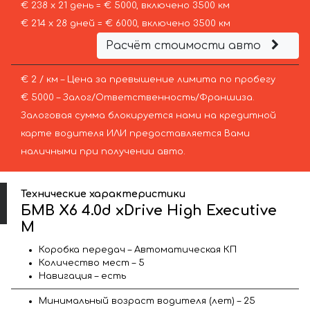
€ 238 х 21 день = € 5000, включено 3500 км
€ 214 х 28 дней = € 6000, включено 3500 км
Расчёт стоимости авто
€ 2 / км – Цена за превышение лимита по пробегу
€ 5000 – Залог/Ответственность/Франшиза.
Залоговая сумма блокируется нами на кредитной
карте водителя ИЛИ предоставляется Вами
наличными при получении авто.
Технические характеристики
БМВ X6 4.0d xDrive High Executive
M
Коробка передач – Автоматическая КП
Количество мест – 5
Навигация – есть
Минимальный возраст водителя (лет) – 25