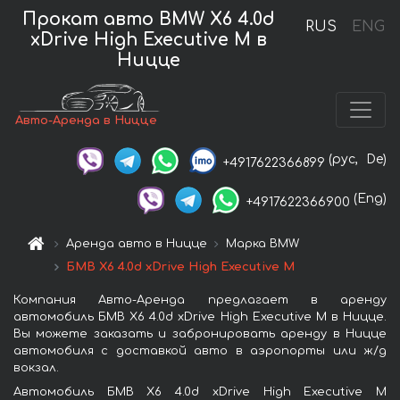
Прокат авто BMW X6 4.0d
RUS
ENG
xDrive High Executive M в
Ницце
Авто-Аренда в Ницце
(рус,
De)
+4917622366899
(Eng)
+4917622366900
Аренда авто в Ницце
Марка BMW
БМВ X6 4.0d xDrive High Executive M
Компания Авто-Аренда предлагает в аренду
автомобиль БМВ X6 4.0d xDrive High Executive M в Ницце.
Вы можете заказать и забронировать аренду в Ницце
автомобиля с доставкой авто в аэропорты или ж/д
вокзал.
Автомобиль БМВ X6 4.0d xDrive High Executive M