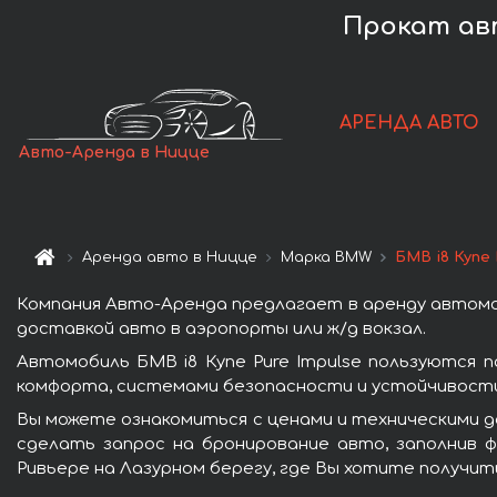
Прокат авт
АРЕНДА АВТО
Авто-Аренда в Ницце
Аренда авто в Ницце
Марка BMW
БМВ i8 Купе 
Компания Авто-Аренда предлагает в аренду автомоб
доставкой авто в аэропорты или ж/д вокзал.
Автомобиль БМВ i8 Купе Pure Impulse пользуются
комфорта, системами безопасности и устойчивости 
Вы можете ознакомиться с ценами и техническими да
сделать запрос на бронирование авто, заполнив ф
Ривьере на Лазурном берегу, где Вы хотите получит