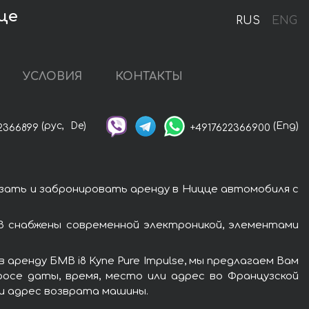
це
RUS
ENG
УСЛОВИЯ
КОНТАКТЫ
(рус,
De)
(Eng)
2366899
+4917622366900
азать и забронировать аренду в Ницце автомобиля с
В снабжены современной электроникой, элементами
аренду БМВ i8 Купе Pure Impulse, мы предлагаем Вам
росе даты, время, место или адрес во Французской
ли адрес возврата машины.