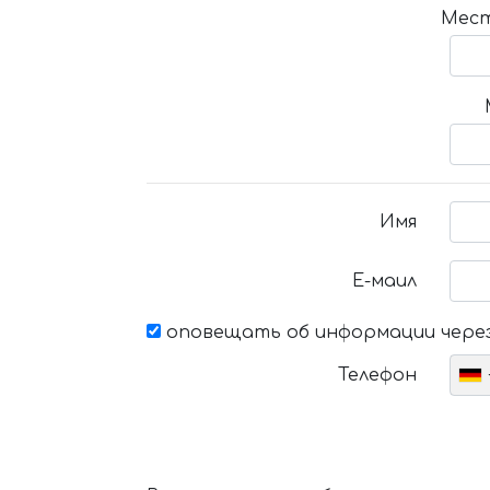
Мест
Имя
Е-маил
оповещать об информации через
Телефон