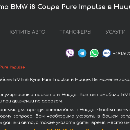
о BMW i8 Coupe Pure Impulse в Ниц
КУПИТЬ АВТО
ТРАНСФЕРЫ
УСЛУГИ
+491762
Pure Impulse
иль БМВ i8 Купе Pure Impulse в Ницце. Вы можете зак
 популярностью проката в Ницце. Все автомобили БМ
при движении по дорогам.
нными для аренды автомобиля в Ницце. Чтобы взять в 
орму запроса. Вам необходимо указать в Вашем зап
ь данный авто, а также указать даты, время, место и