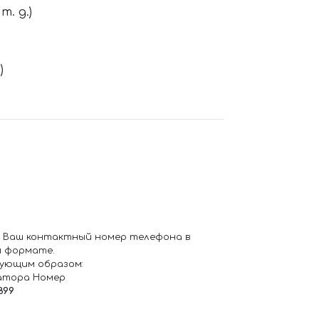
. д.)
)
 Ваш контактный номер телефона в
 формате.
ующим образом:
атора Номер
899