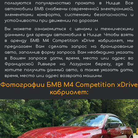
пользуются популярностью проката в Ницце. Все
автомобили БМВ снабжены современной электроникой,
элементами комфорта, системами безопасности и
устойчивости при движении по дорогам.
Вы можете ознакомиться с ценами и техническими
данными для аренды автомобиля в Ницце. Чтобы взять
в аренду БМВ M4 Competition xDrive кабриолет, мы
предлагаем Вам сделать запрос на бронирование
авто, заполнив форму запроса. Вам необходимо указать
в Вашем запросе даты, время, место или адрес во
Французской Ривьере на Лазурном берегу, где Вы
хотите получить данный авто, а также указать даты,
время, место или адрес возврата машины.
Фотографии БМВ M4 Competition xDrive
кабриолет: