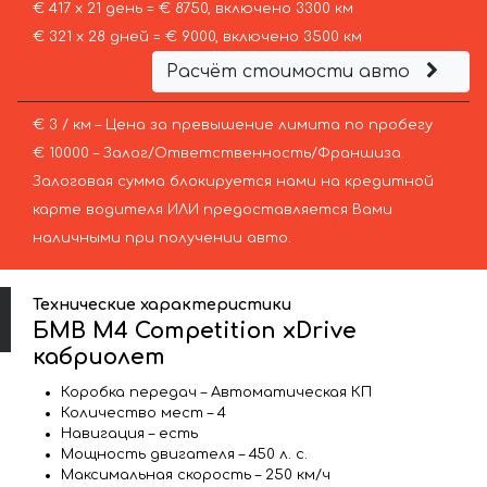
€ 417 х 21 день = € 8750, включено 3300 км
€ 321 х 28 дней = € 9000, включено 3500 км
Расчёт стоимости авто
€ 3 / км – Цена за превышение лимита по пробегу
€ 10000 – Залог/Ответственность/Франшиза.
Залоговая сумма блокируется нами на кредитной
карте водителя ИЛИ предоставляется Вами
наличными при получении авто.
Технические характеристики
БМВ M4 Competition xDrive
кабриолет
Коробка передач – Автоматическая КП
Количество мест – 4
Навигация – есть
Мощность двигателя – 450 л. с.
Максимальная скорость – 250 км/ч