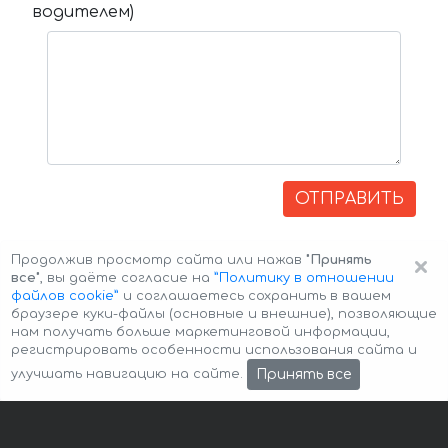
водителем)
ОТПРАВИТЬ
×
Продолжив просмотр сайта или нажав
"Принять
все"
, вы даёте согласие на
”Политику в отношении
файлов cookie”
и соглашаетесь сохранить в вашем
браузере куки-файлы (основные и внешние), позволяющие
нам получать больше маркетинговой информации,
регистрировать особенности использования сайта и
Авторские права © 2026 Авто-Аренда
Cookie Policy
Принять все
улучшать навигацию на сайте.
Политика конфиденциальности