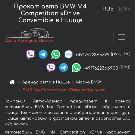
Прокат авто BMW M4
RUS
ENG
Competition xDrive
Convertible в Ницце
Авто-Аренда в Ницце
(рус,
De)
+4917622366899
(Eng)
+4917622366900
Аренда авто в Ницце
Марка BMW
БМВ M4 Competition xDrive кабриолет
Компания Авто-Аренда предлагает в аренду
автомобиль БМВ M4 Competition xDrive кабриолет в
Ницце. Вы можете заказать и забронировать аренду в
Ницце автомобиля с доставкой авто в аэропорты или
ж/д вокзал.
Автомобиль БМВ M4 Competition xDrive кабриолет