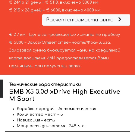
€ 244 х 21 день = € 5113, включено 3300 км
€ 215 х 28 дней = € 6000, включено 4000 км
Расчёт стоимости авто
€ 2 / км – Цена за превышение лимита по пробегу
€ 5000 – Залог/Ответственность/Франшиза.
Залоговая сумма блокируется нами на кредитной
карте водителя ИЛИ предоставляется Вами
наличными при получении авто.
Технические характеристики
БМВ X5 3.0d xDrive High Executive
M Sport
Коробка передач – Автоматическая
Количество мест – 5
Навигация – есть
Мощность двигателя – 249 л. с.