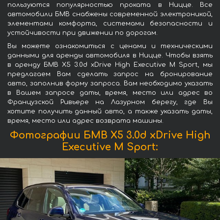
пользуются популярностью проката в Ницце. Все
автомобили БМВ снабжены современной электроникой,
элементами комфорта, системами безопасности и
устойчивости при движении по дорогам.
Вы можете ознакомиться с ценами и техническими
данными для аренды автомобиля в Ницце. Чтобы взять
в аренду БМВ X5 3.0d xDrive High Executive M Sport, мы
предлагаем Вам сделать запрос на бронирование
авто, заполнив форму запроса. Вам необходимо указать
в Вашем запросе даты, время, место или адрес во
Французской Ривьере на Лазурном берегу, где Вы
хотите получить данный авто, а также указать даты,
время, место или адрес возврата машины.
Фотографии БМВ X5 3.0d xDrive High
Executive M Sport: