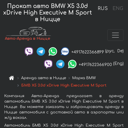
Прокат авто BMW X5 3.0d
RUS
ENG
xDrive High Executive M Sport
в Ницце
Авто-Аренда в Ницце
(рус,
De)
+4917622366899
(Eng)
+4917622366900
Аренда авто в Ницце
Марка BMW
БМВ X5 3.0d xDrive High Executive M Sport
Компания Авто-Аренда предлагает в аренду
автомобиль БМВ X5 3.0d xDrive High Executive M Sport в
Ницце. Вы можете заказать и забронировать аренду в
Ницце автомобиля с доставкой авто в аэропорты или
ж/д вокзал.
Автомобиль БМВ X5 3.0d xDrive High Executive M Sport