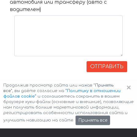
автомобиля или трансферу (авто с
водителем)
ОТПРАВИТЬ
×
Продолжив просмотр сайта или нажав
"Принять
все"
, вы даёте согласие на
”Политику в отношении
файлов cookie”
и соглашаетесь сохранить в вашем
браузере куки-файлы (основные и внешние), позволяющие
нам получать больше маркетинговой информации,
регистрировать особенности использования сайта и
Авторские права © 2026 Авто-Аренда
Cookie Policy
Принять все
улучшать навигацию на сайте.