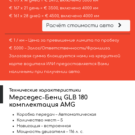
€ 177 х 14 дней = € 2473, включено 3000 км
€ 167 х 21 день = € 3500, включено 4000 км
€ 161 х 28 дней = € 4500, включено 4000 км
Расчёт стоимости авто
€ 1 / км – Цена за превышение лимита по пробегу
€ 5000 – Залог/Ответственность/Франшиза.
Залоговая сумма блокируется нами на кредитной
карте водителя ИЛИ предоставляется Вами
наличными при получении авто.
Технические характеристики
Мерседес-Бенц GLB 180
комплектация AMG
Коробка передач – Автоматическая
Количество мест – 5
Навигация – встроенная
Мощность двигателя – 116 л. с.