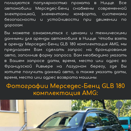
пользуются популярностью проката в Ницце. Все
автомобили Мерседес-Бенц снабжены современной
электроникой, элементами комфорта, системами
безопасности и устойчивости при движении по
дорогам.
Вы можете ознакомиться с ценами и техническими
данными для аренды автомобиля в Ницце. Чтобы взять
в аренду Мерседес-Бенц GLB 180 комплектация AMG, мы
предлагаем Вам сделать запрос на бронирование
авто, заполнив форму запроса. Вам необходимо указать
в Вашем запросе даты, время, место или адрес во
Французской Ривьере на Лазурном берегу, где Вы
хотите получить данный авто, а также указать даты,
время, место или адрес возврата машины.
Фотографии Мерседес-Бенц GLB 180
комплектация AMG: