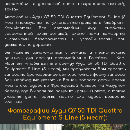
автомобиля с доставкой авто в аэропорты или ж/д
вокзал.
Автомобиль Ауди Q7 50 TDI Quattro Equipment S-Line (5
мест) пользуются популярностью проката в Рокебрюн –
Кап-Мартен. Все автомобили Ауди снабжены
современной электроникой, элементами комфорта,
системами безопасности и устойчивости при
движении по дорогам.
Вы можете ознакомиться с ценами и техническими
данными для аренды автомобиля в Рокебрюн – Кап-
Мартен. Чтобы взять в аренду Ауди Q7 50 TDI Quattro
Equipment S-Line (5 мест), мы предлагаем Вам сделать
запрос на бронирование авто, заполнив форму запроса.
Вам необходимо указать в Вашем запросе даты, время,
место или адрес во Французской Ривьере на Лазурном
берегу, где Вы хотите получить данный авто, а также
указать даты, время, место или адрес возврата
машины.
Фотографии Ауди Q7 50 TDI Quattro
Equipment S-Line (5 мест):