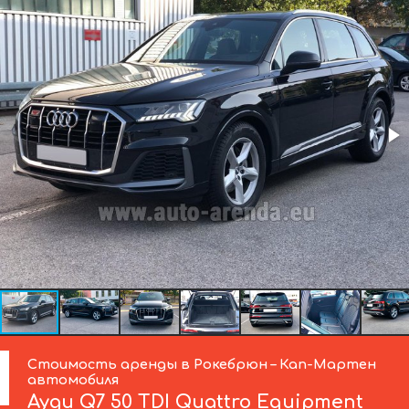
Стоимость аренды в Рокебрюн – Кап-Мартен
автомобиля
Ауди
Q7 50 TDI Quattro Equipment