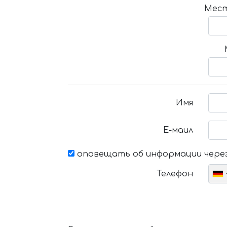
Мест
Имя
Е-маил
оповещать об информации через
Телефон