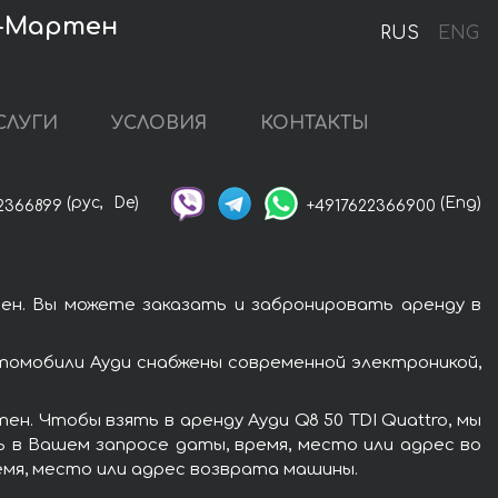
п-Мартен
RUS
ENG
СЛУГИ
УСЛОВИЯ
КОНТАКТЫ
(рус,
De)
(Eng)
2366899
+4917622366900
тен. Вы можете заказать и забронировать аренду в
втомобили Ауди снабжены современной электроникой,
н. Чтобы взять в аренду Ауди Q8 50 TDI Quattro, мы
ь в Вашем запросе даты, время, место или адрес во
емя, место или адрес возврата машины.