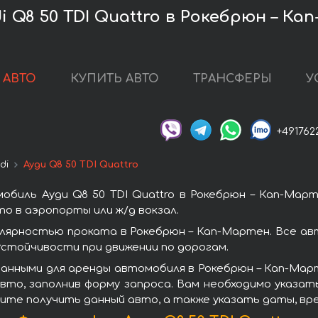
 Q8 50 TDI Quattro в Рокебрюн – Ка
 АВТО
КУПИТЬ АВТО
ТРАНСФЕРЫ
У
+491762
di
Ауди Q8 50 TDI Quattro
биль Ауди Q8 50 TDI Quattro в Рокебрюн – Кап-Мар
о в аэропорты или ж/д вокзал.
улярностью проката в Рокебрюн – Кап-Мартен. Все а
стойчивости при движении по дорогам.
нными для аренды автомобиля в Рокебрюн – Кап-Марте
то, заполнив форму запроса. Вам необходимо указат
тите получить данный авто, а также указать даты, вр