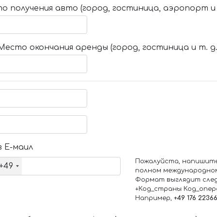
о получения авто (город, гостиница, аэропорт и т
Место окончания аренды (город, гостиница и т. д.
 Е-маил
Пожалуйста, напишит
+49
полном международно
Формат выглядит сле
+Код_страны Код_опе
Например,
+49 176 2236