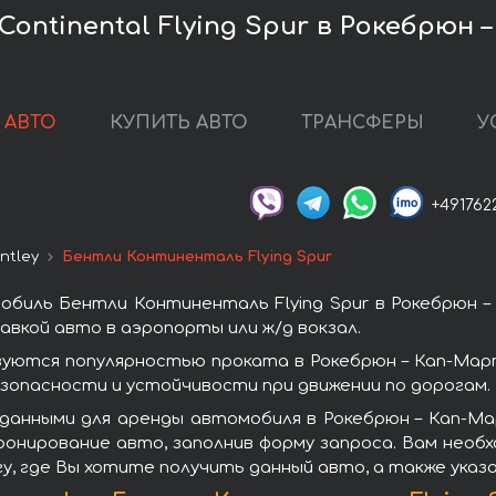
Continental Flying Spur в Рокебрюн
 АВТО
КУПИТЬ АВТО
ТРАНСФЕРЫ
У
+491762
ntley
Бентли Континенталь Flying Spur
биль Бентли Континенталь Flying Spur в Рокебрюн 
вкой авто в аэропорты или ж/д вокзал.
зуются популярностью проката в Рокебрюн – Кап-Ма
зопасности и устойчивости при движении по дорогам.
 данными для аренды автомобиля в Рокебрюн – Кап-М
бронирование авто, заполнив форму запроса. Вам нео
гу, где Вы хотите получить данный авто, а также ука