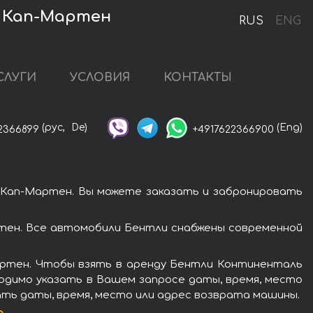
 – Кап-Мартен
RUS
ENG
СЛУГИ
УСЛОВИЯ
КОНТАКТЫ
(рус,
De)
(Eng)
2366899
+4917622366900
– Кап-Мартен. Вы можете заказать и забронировать
ртен. Все автомобили Бентли снабжены современной
артен. Чтобы взять в аренду Бентли Континенталь
бходимо указать в Вашем запросе даты, время, место
зать даты, время, место или адрес возврата машины.