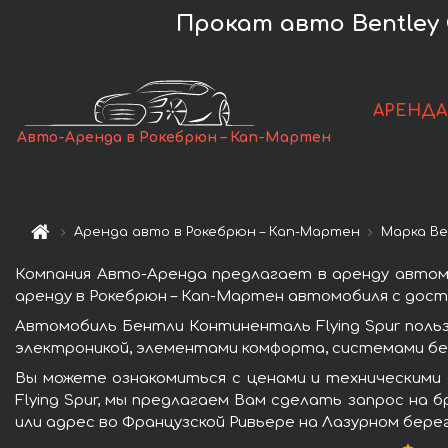
Прокат авто Bentley 
АРЕНДА
Авто-Аренда в Рокебрюн – Кап-Мартен
Аренда авто в Рокебрюн – Кап-Мартен
Марка Be
Компания Авто-Аренда предлагает в аренду автомо
аренду в Рокебрюн – Кап-Мартен автомобиля с доста
Автомобиль Бентли Континенталь Flying Spur поль
электроникой, элементами комфорта, системами бе
Вы можете ознакомиться с ценами и техническими
Flying Spur, мы предлагаем Вам сделать запрос на 
или адрес во Французской Ривьере на Лазурном бере