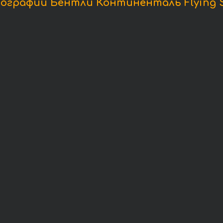
ографии Бентли Континенталь Flying S