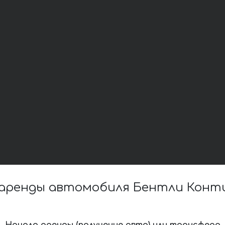
аренды автомобиля Бентли Контин
Начало аренды (получение авто) или трансфера