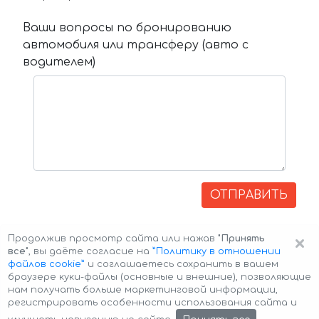
Ваши вопросы по бронированию
автомобиля или трансферу (авто с
водителем)
ОТПРАВИТЬ
×
Продолжив просмотр сайта или нажав
"Принять
все"
, вы даёте согласие на
”Политику в отношении
файлов cookie”
и соглашаетесь сохранить в вашем
браузере куки-файлы (основные и внешние), позволяющие
нам получать больше маркетинговой информации,
регистрировать особенности использования сайта и
Авторские права © 2026 Авто-Аренда
Cookie Policy