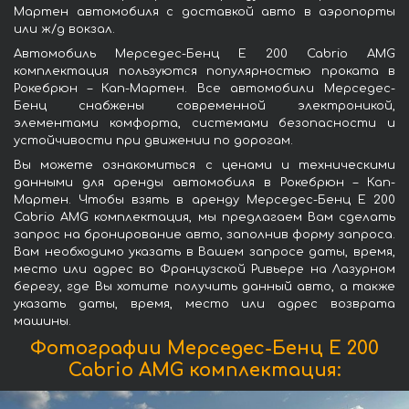
Мартен автомобиля с доставкой авто в аэропорты
или ж/д вокзал.
Автомобиль Мерседес-Бенц E 200 Cabrio AMG
комплектация пользуются популярностью проката в
Рокебрюн – Кап-Мартен. Все автомобили Мерседес-
Бенц снабжены современной электроникой,
элементами комфорта, системами безопасности и
устойчивости при движении по дорогам.
Вы можете ознакомиться с ценами и техническими
данными для аренды автомобиля в Рокебрюн – Кап-
Мартен. Чтобы взять в аренду Мерседес-Бенц E 200
Cabrio AMG комплектация, мы предлагаем Вам сделать
запрос на бронирование авто, заполнив форму запроса.
Вам необходимо указать в Вашем запросе даты, время,
место или адрес во Французской Ривьере на Лазурном
берегу, где Вы хотите получить данный авто, а также
указать даты, время, место или адрес возврата
машины.
Фотографии Мерседес-Бенц E 200
Cabrio AMG комплектация: