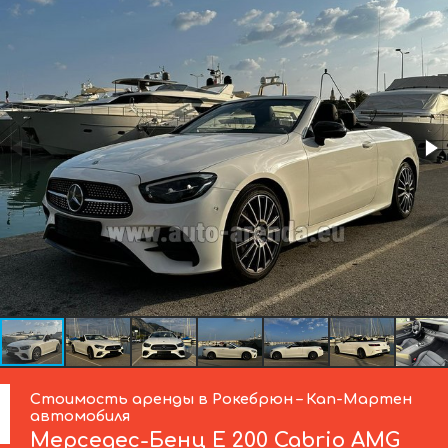
Стоимость аренды в Рокебрюн – Кап-Мартен
автомобиля
Мерседес-Бенц
E 200 Cabrio AMG