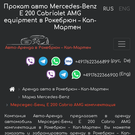
Прокат авто Mercedes-Benz
RUS
ENG
E 200 Cabriolet AMG
equipment в Рокебрюн – Кап-
Мартен
Авто-Аренда в Рокебрюн – Кап-Мартен
(рус,
De)
+4917622366899
(Eng)
+4917622366900
Аренда авто в Рокебрюн – Кап-Мартен
Марка Mercedes-Benz
Мерседес-Бенц E 200 Cabrio AMG комплектация
Компания Авто-Аренда предлагает в аренду
автомобиль Мерседес-Бенц E 200 Cabrio AMG
комплектация в Рокебрюн – Кап-Мартен. Вы можете
заказать и забронировать аренду в Рокебрюн – Кап-