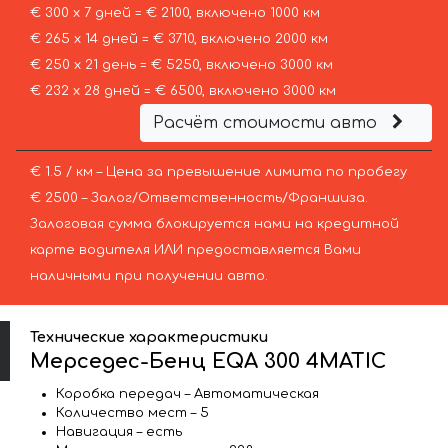
€ 300 х 7 дней = € 2100, включено 1000 км
€ 265 х 14 дней = € 3710, включено 2000 км
€ 250 х 21 день = € 5250, включено 3000 км
€ 232 х 28 дней = € 6500, включено 3000 км
Расчёт стоимости авто
€ 1.5 / км – Цена за превышение лимита по пробегу
€ 2500 – Залог/Ответственность/Франшиза.
Залоговая сумма блокируется нами на кредитной
карте водителя ИЛИ предоставляется Вами
наличными при получении авто.
Технические характеристики
Мерседес-Бенц EQA 300 4MATIC
Коробка передач – Автоматическая
Количество мест – 5
Навигация – есть