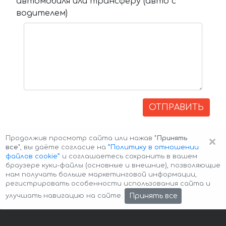
автомобиля или трансферу (авто с
водителем)
ОТПРАВИТЬ
×
Продолжив просмотр сайта или нажав
"Принять
все"
, вы даёте согласие на
”Политику в отношении
файлов cookie”
и соглашаетесь сохранить в вашем
браузере куки-файлы (основные и внешние), позволяющие
нам получать больше маркетинговой информации,
регистрировать особенности использования сайта и
Авторские права © 2026 Авто-Аренда
Cookie Policy
Принять все
улучшать навигацию на сайте.
Политика конфиденциальности