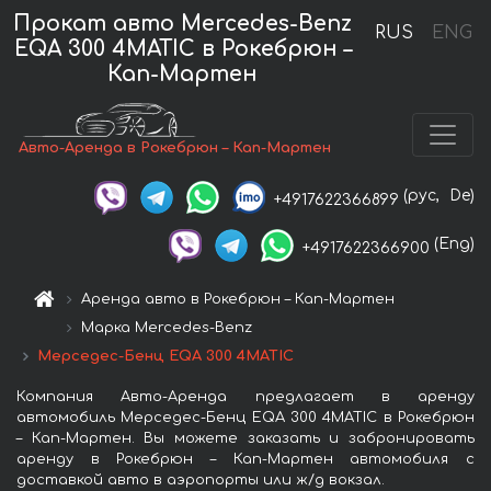
Прокат авто Mercedes-Benz
RUS
ENG
EQA 300 4MATIC в Рокебрюн –
Кап-Мартен
Авто-Аренда в Рокебрюн – Кап-Мартен
(рус,
De)
+4917622366899
(Eng)
+4917622366900
Аренда авто в Рокебрюн – Кап-Мартен
Марка Mercedes-Benz
Мерседес-Бенц EQA 300 4MATIC
Компания Авто-Аренда предлагает в аренду
автомобиль Мерседес-Бенц EQA 300 4MATIC в Рокебрюн
– Кап-Мартен. Вы можете заказать и забронировать
аренду в Рокебрюн – Кап-Мартен автомобиля с
доставкой авто в аэропорты или ж/д вокзал.