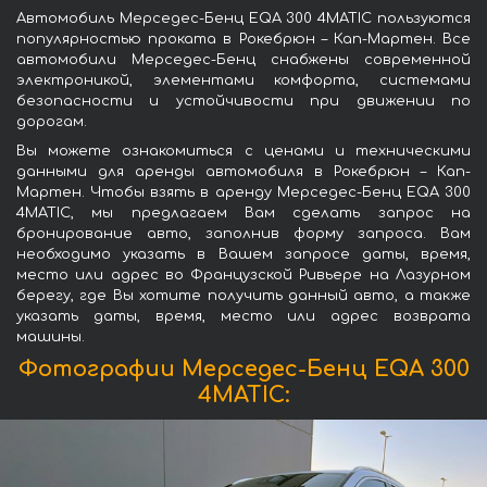
Автомобиль Мерседес-Бенц EQA 300 4MATIC пользуются
популярностью проката в Рокебрюн – Кап-Мартен. Все
автомобили Мерседес-Бенц снабжены современной
электроникой, элементами комфорта, системами
безопасности и устойчивости при движении по
дорогам.
Вы можете ознакомиться с ценами и техническими
данными для аренды автомобиля в Рокебрюн – Кап-
Мартен. Чтобы взять в аренду Мерседес-Бенц EQA 300
4MATIC, мы предлагаем Вам сделать запрос на
бронирование авто, заполнив форму запроса. Вам
необходимо указать в Вашем запросе даты, время,
место или адрес во Французской Ривьере на Лазурном
берегу, где Вы хотите получить данный авто, а также
указать даты, время, место или адрес возврата
машины.
Фотографии Мерседес-Бенц EQA 300
4MATIC: