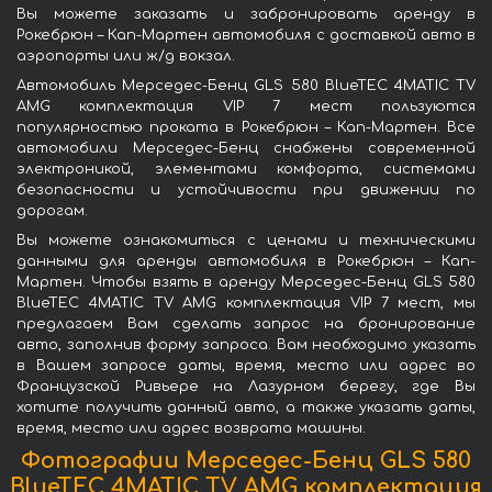
Вы можете заказать и забронировать аренду в
Рокебрюн – Кап-Мартен автомобиля с доставкой авто в
аэропорты или ж/д вокзал.
Автомобиль Мерседес-Бенц GLS 580 BlueTEC 4MATIC TV
AMG комплектация VIP 7 мест пользуются
популярностью проката в Рокебрюн – Кап-Мартен. Все
автомобили Мерседес-Бенц снабжены современной
электроникой, элементами комфорта, системами
безопасности и устойчивости при движении по
дорогам.
Вы можете ознакомиться с ценами и техническими
данными для аренды автомобиля в Рокебрюн – Кап-
Мартен. Чтобы взять в аренду Мерседес-Бенц GLS 580
BlueTEC 4MATIC TV AMG комплектация VIP 7 мест, мы
предлагаем Вам сделать запрос на бронирование
авто, заполнив форму запроса. Вам необходимо указать
в Вашем запросе даты, время, место или адрес во
Французской Ривьере на Лазурном берегу, где Вы
хотите получить данный авто, а также указать даты,
время, место или адрес возврата машины.
Фотографии Мерседес-Бенц GLS 580
BlueTEC 4MATIC TV AMG комплектация