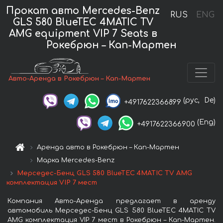
Прокат авто Mercedes-Benz
RUS
ENG
GLS 580 BlueTEC 4MATIC TV
AMG equipment VIP 7 Seats в
Рокебрюн – Кап-Мартен
Авто-Аренда в Рокебрюн – Кап-Мартен
(рус,
De)
+4917622366899
(Eng)
+4917622366900
Аренда авто в Рокебрюн – Кап-Мартен
Марка Mercedes-Benz
Мерседес-Бенц GLS 580 BlueTEC 4MATIC TV AMG
комплектация VIP 7 мест
Компания Авто-Аренда предлагает в аренду
автомобиль Мерседес-Бенц GLS 580 BlueTEC 4MATIC TV
AMG комплектация VIP 7 мест в Рокебрюн – Кап-Мартен.