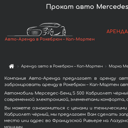
Прокат авто Mercedes-
АРЕНДА
Авто-Аренда в Рокебрюн – Кап-Мартен
Аренда авто в Рокебрюн – Кап-Мартен
Марка Me
Компания Авто-Аренда предлагает в аренду авт
забронировать аренду в Рокебрюн – Кап-Мартен авт
Автомобиль Мерседес-Бенц S 500 Кабриолет чёрный
современной электроникой, элементами комфорта, 
Вы можете ознакомиться с ценами и техническими
Кабриолет чёрный, мы предлагаем Вам сделать запр
место или адрес во Французской Ривьере на Лазурн
машины.