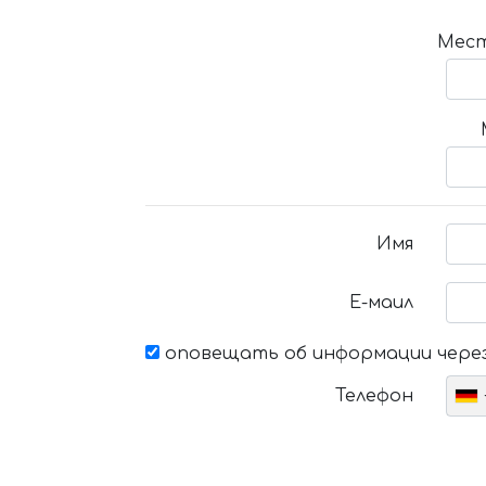
Мест
Имя
Е-маил
оповещать об информации через
Телефон