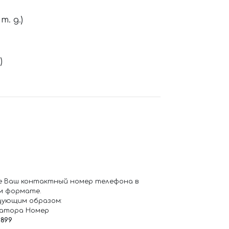
. д.)
)
е Ваш контактный номер телефона в
м формате.
дующим образом:
ратора Номер
6899