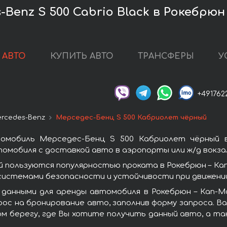
Benz S 500 Cabrio Black в Рокебрю
 АВТО
КУПИТЬ АВТО
ТРАНСФЕРЫ
У
+491762
rcedes-Benz
Мерседес-Бенц S 500 Кабриолет чёрный
омобиль Мерседес-Бенц S 500 Кабриолет чёрный 
омобиля с доставкой авто в аэропорты или ж/д вокза
 пользуются популярностью проката в Рокебрюн – К
системами безопасности и устойчивости при движении
 данными для аренды автомобиля в Рокебрюн – Кап-М
ос на бронирование авто, заполнив форму запроса. Ва
ом берегу, где Вы хотите получить данный авто, а та