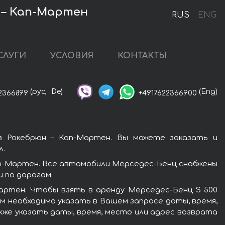
н – Кап-Мартен
RUS
ENG
СЛУГИ
УСЛОВИЯ
КОНТАКТЫ
(рус,
De)
(Eng)
2366899
+4917622366900
в Рокебрюн – Кап-Мартен. Вы можете заказать и
л.
ап-Мартен. Все автомобили Мерседес-Бенц снабжены
 по дорогам.
артен. Чтобы взять в аренду Мерседес-Бенц S 500
м необходимо указать в Вашем запросе даты, время,
кже указать даты, время, место или адрес возврата