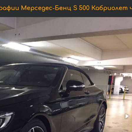
афии Мерседес-Бенц S 500 Кабриолет 