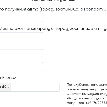
о получения авто (город, гостиница, аэропорт и т
Место окончания аренды (город, гостиница и т. д.
 Е-маил
Пожалуйста, напишит
+49
полном международно
Формат выглядит сле
+Код_страны Код_опе
Например,
+49 176 2236