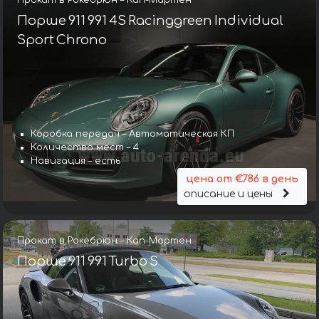
Порше 911 991 4S Racinggreen Individual
Sport Chrono
Коробка передач – Автоматическая КП
Количество мест – 4
Навигация – есть
цена от €786 в день
описание и цены
Прокат в Рокебрюн – Кап-Мартен
Порше 911 991 Turbo S