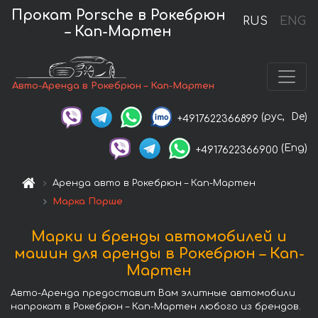
Прокат Porsche в Рокебрюн
RUS
ENG
– Кап-Мартен
Авто-Аренда в Рокебрюн – Кап-Мартен
(рус,
De)
+4917622366899
(Eng)
+4917622366900
Аренда авто в Рокебрюн – Кап-Мартен
Марка Порше
Марки и бренды автомобилей и
машин для аренды в Рокебрюн – Кап-
Мартен
Авто-Аренда предоставит Вам элитные автомобили
напрокат в Рокебрюн – Кап-Мартен любого из брендов.