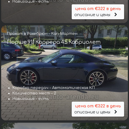
Навигация – есть
цена от €322 в день
описание и цены
Прокат в Рокебрюн – Кап-Мартен
Порше 911 Каррера 4S Кабриолет
Коробка передач – Автоматическая КП
Количество мест – 2
Навигация – есть
цена от €322 в день
описание и цены