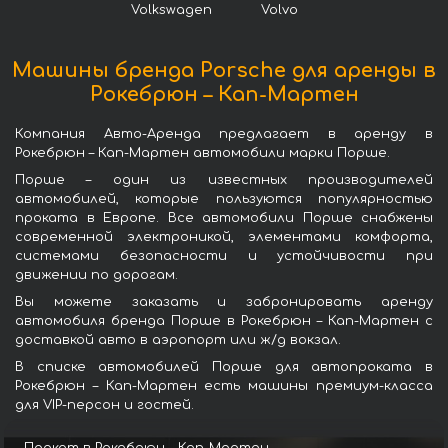
Volkswagen
Volvo
Машины бренда Porsche для аренды в
Рокебрюн – Кап-Мартен
Компания Авто-Аренда предлагает в аренду в
Рокебрюн – Кап-Мартен автомобили марки Порше.
Порше – один из известных производителей
автомобилей, которые пользуются популярностью
проката в Европе. Все автомобили Порше снабжены
современной электроникой, элементами комфорта,
системами безопасности и устойчивости при
движении по дорогам.
Вы можете заказать и забронировать аренду
автомобиля бренда Порше в Рокебрюн – Кап-Мартен с
доставкой авто в аэропорт или ж/д вокзал.
В списке автомобилей Порше для автопроката в
Рокебрюн – Кап-Мартен есть машины премиум-класса
для VIP-персон и гостей.
Прокат в Рокебрюн – Кап-Мартен