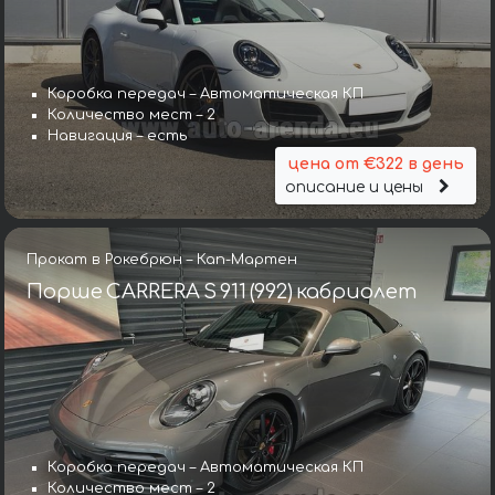
Коробка передач – Автоматическая КП
Количество мест – 2
Навигация – есть
цена от €322 в день
описание и цены
Прокат в Рокебрюн – Кап-Мартен
Порше CARRERA S 911 (992) кабриолет
Коробка передач – Автоматическая КП
Количество мест – 2