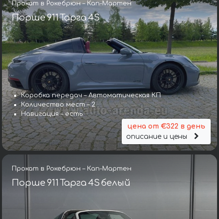
Прокат в Рокебрюн – Кап-Мартен
Порше 911 Тарга 4S
Коробка передач – Автоматическая КП
Количество мест – 2
Навигация – есть
цена от €322 в день
описание и цены
Прокат в Рокебрюн – Кап-Мартен
Порше 911 Тарга 4S белый