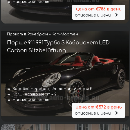
Навигация – есть
цена от €786 в день
описание и цены
Прокат в Рокебрюн – Кап-Мартен
Порше 911 991 Турбо S Кабриолет LED
Carbon Sitzbelüftung
Коробка передач – Автоматическая КП
Количество мест – 2
Навигация – есть
цена от €572 в день
описание и цены