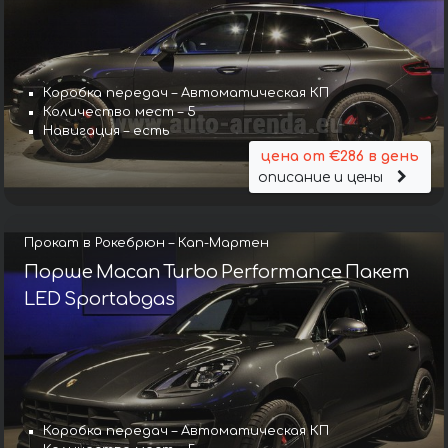
Коробка передач – Автоматическая КП
Количество мест – 5
Навигация – есть
цена от €286 в день
описание и цены
Прокат в Рокебрюн – Кап-Мартен
Порше Macan Turbo Performance Пакет
LED Sportabgas
Коробка передач – Автоматическая КП