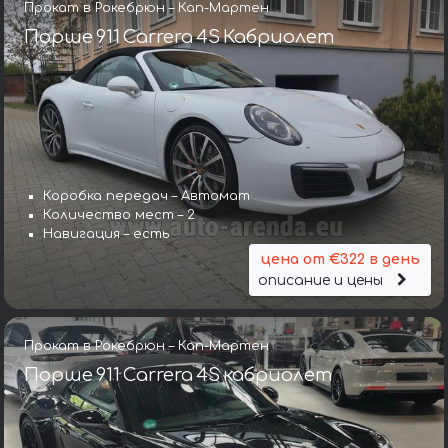
Прокат в Рокебрюн – Кап-Мартен
Порше 911 Carrera 4S Кабриолет
Коробка передач – Автомат
Количество мест – 2
Навигация – есть
цена от €322 в день
описание и цены
Прокат в Рокебрюн – Кап-Мартен
Порше 911 Carrera 4S кабриолет