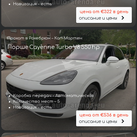
Навигация – есть
цена от €322 в день
описание и цены
Прокат в Рокебрюн – Кап-Мартен
Порше Cayenne Turbo V8 550 hp
Коробка передач – Автоматическая
Количество мест – 5
Навигация – есть
цена от €536 в день
описание и цены