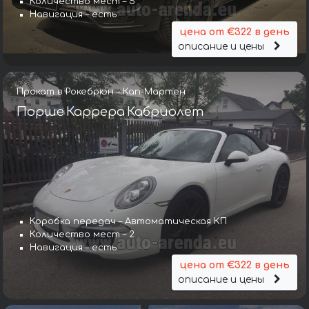
Количество мест – 5
Навигация – есть
цена от €322 в день
описание и цены
Прокат в Рокебрюн – Кап-Мартен
Порше Каррера Кабриолет
Коробка передач – Автоматическая КП
Количество мест – 2
Навигация – есть
цена от €322 в день
описание и цены