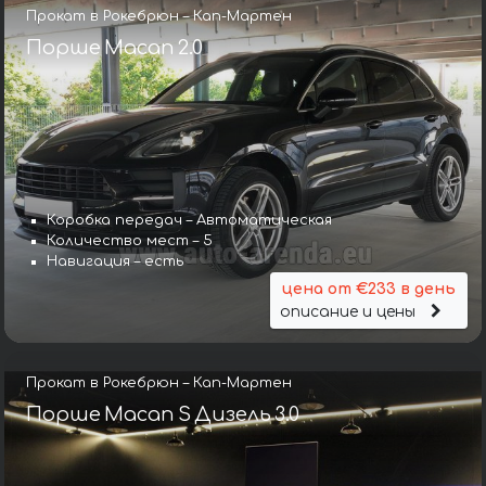
Прокат в Рокебрюн – Кап-Мартен
Порше Macan 2.0
Коробка передач – Автоматическая
Количество мест – 5
Навигация – есть
цена от €233 в день
описание и цены
Прокат в Рокебрюн – Кап-Мартен
Порше Macan S Дизель 3.0