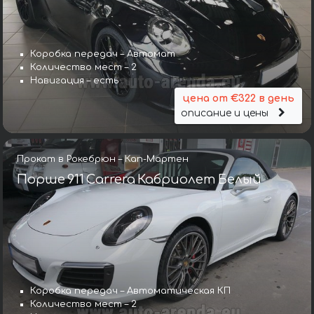
Коробка передач – Автомат
Количество мест – 2
Навигация – есть
цена от €322 в день
описание и цены
Прокат в Рокебрюн – Кап-Мартен
Порше 911 Carrera Кабриолет Белый
Коробка передач – Автоматическая КП
Количество мест – 2