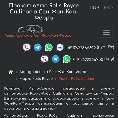
Прокат авто Rolls-Royce
RUS
ENG
Cullinan в Сен-Жан-Кап-
Ферра
Авто-Аренда в Сен-Жан-Кап-Ферра
(рус,
De)
+4917622366899
(Eng)
+4917622366900
Аренда авто в Сен-Жан-Кап-Ферра
Марка Rolls-Royce
Роллс-Ройс Cullinan
Компания Авто-Аренда предлагает в аренду
автомобиль Роллс-Ройс Cullinan в Сен-Жан-Кап-Ферра.
Вы можете заказать и забронировать аренду в Сен-
Жан-Кап-Ферра автомобиля с доставкой авто в
аэропорты или ж/д вокзал.
Автомобиль Роллс-Ройс Cullinan пользуются