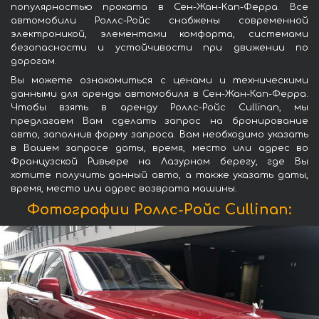
популярностью проката в Сен-Жан-Кап-Ферра. Все
автомобили Роллс-Ройс снабжены современной
электроникой, элементами комфорта, системами
безопасности и устойчивости при движении по
дорогам.
Вы можете ознакомиться с ценами и техническими
данными для аренды автомобиля в Сен-Жан-Кап-Ферра.
Чтобы взять в аренду Роллс-Ройс Cullinan, мы
предлагаем Вам сделать запрос на бронирование
авто, заполнив форму запроса. Вам необходимо указать
в Вашем запросе даты, время, место или адрес во
Французской Ривьере на Лазурном берегу, где Вы
хотите получить данный авто, а также указать даты,
время, место или адрес возврата машины.
Фотографии Роллс-Ройс Cullinan: